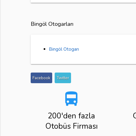
Bingöl Otogarları
Bingöl Otogarı
Facebook
Twitter
directions_bus
200'den fazla
Otobüs Firması