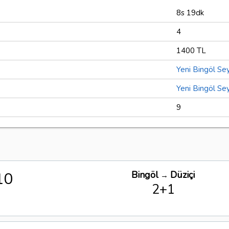
8s 19dk
4
1400 TL
Yeni Bingöl Se
Yeni Bingöl Se
9
10
Bingöl
Düziçi
→
2+1