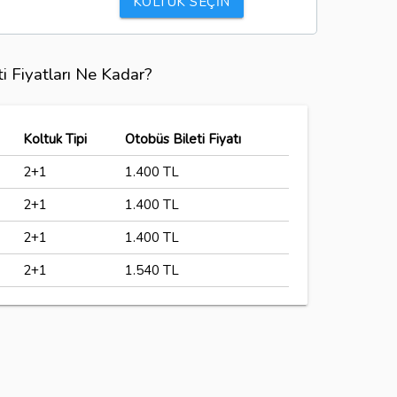
KOLTUK SEÇİN
ti Fiyatları Ne Kadar?
Koltuk Tipi
Otobüs Bileti Fiyatı
2+1
1.400 TL
2+1
1.400 TL
2+1
1.400 TL
2+1
1.540 TL