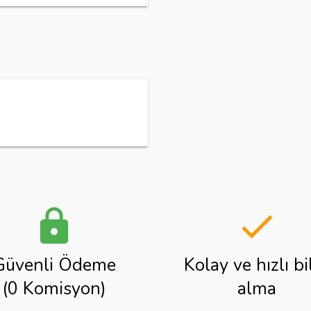
lock
done
Güvenli Ödeme
Kolay ve hızlı bi
(0 Komisyon)
alma