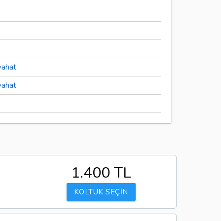
yahat
yahat
1.400 TL
KOLTUK SEÇİN