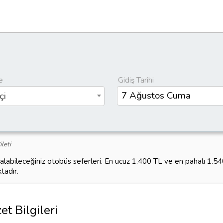
e
Gidiş Tarihi
çi
leti
 alabileceğiniz otobüs seferleri. En ucuz 1.400 TL ve en pahalı 1.
tadır.
t Bilgileri