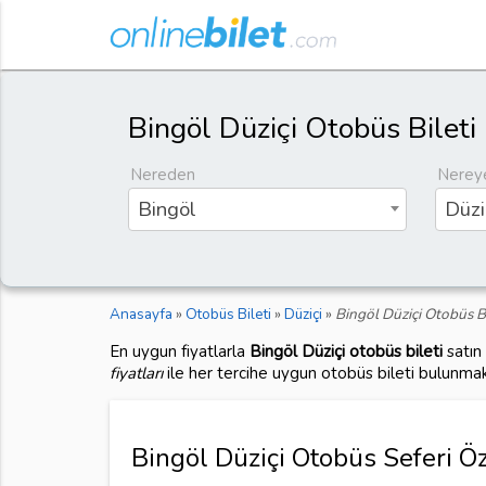
Bingöl Düziçi Otobüs Bileti
Nereden
Nerey
Bingöl
Düzi
Anasayfa
»
Otobüs Bileti
»
Düziçi
»
Bingöl Düziçi Otobüs Bi
En uygun fiyatlarla
Bingöl Düziçi otobüs bileti
satın
fiyatları
ile her tercihe uygun otobüs bileti bulunmak
Bingöl Düziçi Otobüs Seferi Öze