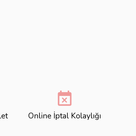
event_busy
let
Online İptal Kolaylığı