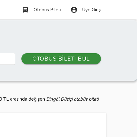
directions_bus
account_circle
Otobüs Bileti
Üye Girişi
OTOBÜS BİLETİ BUL
540 TL arasında değişen
Bingöl Düziçi otobüs bileti