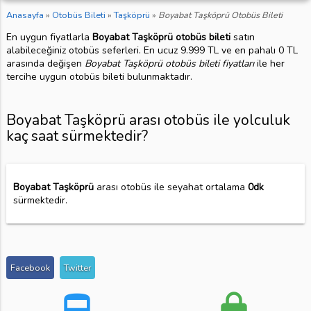
Anasayfa
»
Otobüs Bileti
»
Taşköprü
»
Boyabat Taşköprü Otobüs Bileti
En uygun fiyatlarla
Boyabat Taşköprü otobüs bileti
satın
alabileceğiniz otobüs seferleri. En ucuz 9.999 TL ve en pahalı 0 TL
arasında değişen
Boyabat Taşköprü otobüs bileti fiyatları
ile her
tercihe uygun otobüs bileti bulunmaktadır.
Boyabat Taşköprü arası otobüs ile yolculuk
kaç saat sürmektedir?
Boyabat Taşköprü
arası otobüs ile seyahat ortalama
0dk
sürmektedir.
Facebook
Twitter
directions_bus
lock