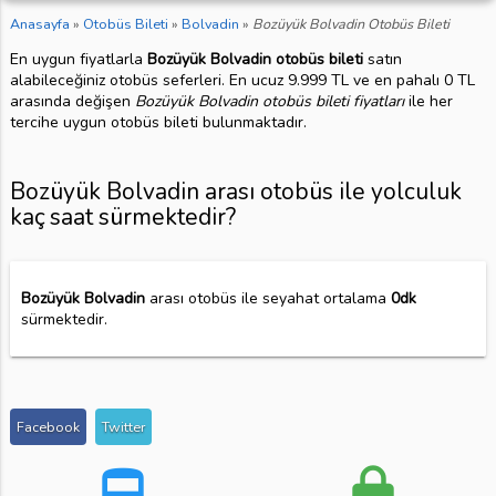
Anasayfa
»
Otobüs Bileti
»
Bolvadin
»
Bozüyük Bolvadin Otobüs Bileti
En uygun fiyatlarla
Bozüyük Bolvadin otobüs bileti
satın
alabileceğiniz otobüs seferleri. En ucuz 9.999 TL ve en pahalı 0 TL
arasında değişen
Bozüyük Bolvadin otobüs bileti fiyatları
ile her
tercihe uygun otobüs bileti bulunmaktadır.
Bozüyük Bolvadin arası otobüs ile yolculuk
kaç saat sürmektedir?
Bozüyük Bolvadin
arası otobüs ile seyahat ortalama
0dk
sürmektedir.
Facebook
Twitter
directions_bus
lock