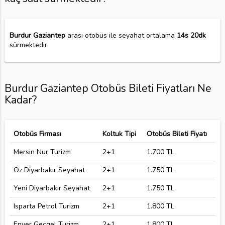
Burdur Gaziantep
arası otobüs ile seyahat ortalama
14s 20dk
sürmektedir.
Burdur Gaziantep Otobüs Bileti Fiyatları Ne
Kadar?
Otobüs Firması
Koltuk Tipi
Otobüs Bileti Fiyatı
Mersin Nur Turizm
2+1
1.700 TL
Öz Diyarbakır Seyahat
2+1
1.750 TL
Yeni Diyarbakır Seyahat
2+1
1.750 TL
Isparta Petrol Turizm
2+1
1.800 TL
Enver Geçgel Turizm
2+1
1.800 TL