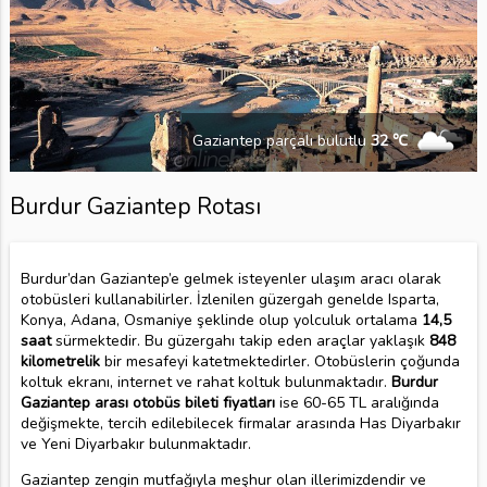
Gaziantep parçalı bulutlu
32 ℃
Burdur Gaziantep Rotası
Burdur’dan Gaziantep’e gelmek isteyenler ulaşım aracı olarak
otobüsleri kullanabilirler. İzlenilen güzergah genelde Isparta,
Konya, Adana, Osmaniye şeklinde olup yolculuk ortalama
14,5
saat
sürmektedir. Bu güzergahı takip eden araçlar yaklaşık
848
kilometrelik
bir mesafeyi katetmektedirler. Otobüslerin çoğunda
koltuk ekranı, internet ve rahat koltuk bulunmaktadır.
Burdur
Gaziantep arası otobüs bileti fiyatları
ise 60-65 TL aralığında
değişmekte, tercih edilebilecek firmalar arasında Has Diyarbakır
ve Yeni Diyarbakır bulunmaktadır.
Gaziantep zengin mutfağıyla meşhur olan illerimizdendir ve