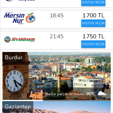
KOLTUK SEÇİN
18:45
1.700 TL
KOLTUK SEÇİN
21:45
1.750 TL
KOLTUK SEÇİN
Burdur
Burdur parçalı az bulutlu
29 ℃
Gaziantep