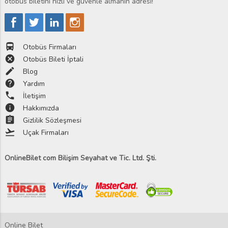
otobüs biletini hızlı ve güvenle almanın adresi!
directions_bus
Otobüs Firmaları
cancel
Otobüs Bileti İptali
edit
Blog
help
Yardım
phone
İletişim
info
Hakkımızda
assignment
Gizlilik Sözleşmesi
flight_takeoff
Uçak Firmaları
OnlineBilet com Bilişim Seyahat ve Tic. Ltd. Şti.
Online Bilet