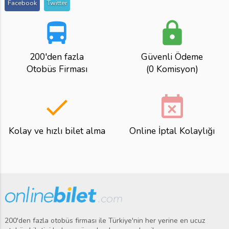
Facebook
Twitter
directions_bus
lock
200'den fazla
Güvenli Ödeme
Otobüs Firması
(0 Komisyon)
done
event_busy
Kolay ve hızlı bilet alma
Online İptal Kolaylığı
200'den fazla otobüs firması ile Türkiye'nin her yerine en ucuz