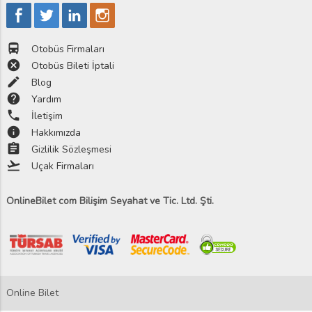
directions_bus
Otobüs Firmaları
cancel
Otobüs Bileti İptali
edit
Blog
help
Yardım
phone
İletişim
info
Hakkımızda
assignment
Gizlilik Sözleşmesi
flight_takeoff
Uçak Firmaları
OnlineBilet com Bilişim Seyahat ve Tic. Ltd. Şti.
Online Bilet