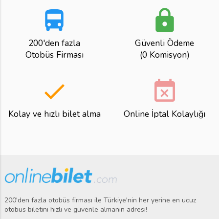
directions_bus
lock
200'den fazla
Güvenli Ödeme
Otobüs Firması
(0 Komisyon)
done
event_busy
Kolay ve hızlı bilet alma
Online İptal Kolaylığı
200'den fazla otobüs firması ile Türkiye'nin her yerine en ucuz
otobüs biletini hızlı ve güvenle almanın adresi!