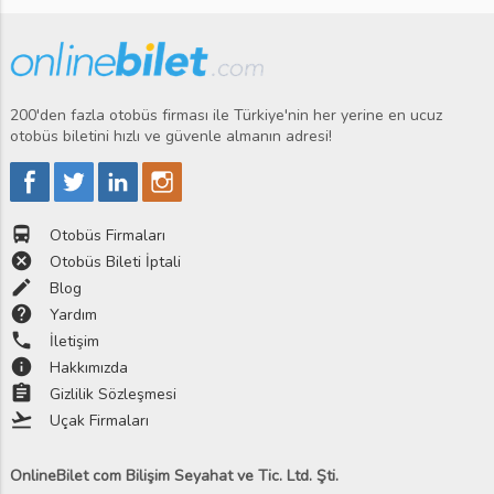
200'den fazla otobüs firması ile Türkiye'nin her yerine en ucuz
otobüs biletini hızlı ve güvenle almanın adresi!
directions_bus
Otobüs Firmaları
cancel
Otobüs Bileti İptali
edit
Blog
help
Yardım
phone
İletişim
info
Hakkımızda
assignment
Gizlilik Sözleşmesi
flight_takeoff
Uçak Firmaları
OnlineBilet com Bilişim Seyahat ve Tic. Ltd. Şti.