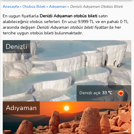
Anasayfa
»
Otobüs Bileti
»
Adıyaman
»
Denizli Adıyaman Otobüs Bileti
En uygun fiyatlarla
Denizli Adıyaman otobüs bileti
satın
alabileceğiniz otobüs seferleri. En ucuz 9.999 TL ve en pahalı 0 TL
arasında değişen
Denizli Adıyaman otobüs bileti fiyatları
ile her
tercihe uygun otobüs bileti bulunmaktadır.
Denizli
Denizli açık
33 ℃
Adıyaman