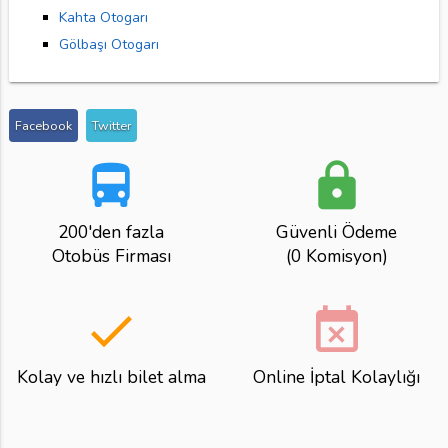
Kahta Otogarı
Gölbaşı Otogarı
Facebook
Twitter
directions_bus
lock
200'den fazla
Güvenli Ödeme
Otobüs Firması
(0 Komisyon)
done
event_busy
Kolay ve hızlı bilet alma
Online İptal Kolaylığı