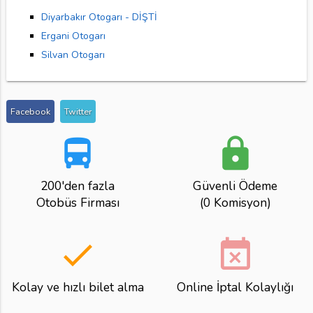
Diyarbakır Otogarı - DİŞTİ
Ergani Otogarı
Silvan Otogarı
Facebook
Twitter
directions_bus
lock
200'den fazla
Güvenli Ödeme
Otobüs Firması
(0 Komisyon)
done
event_busy
Kolay ve hızlı bilet alma
Online İptal Kolaylığı