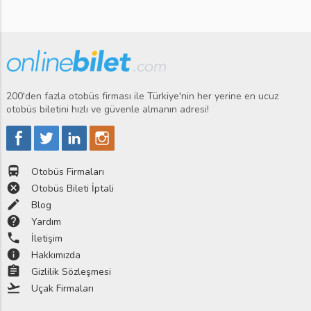
200'den fazla otobüs firması ile Türkiye'nin her yerine en ucuz
otobüs biletini hızlı ve güvenle almanın adresi!
directions_bus
Otobüs Firmaları
cancel
Otobüs Bileti İptali
edit
Blog
help
Yardım
phone
İletişim
info
Hakkımızda
assignment
Gizlilik Sözleşmesi
flight_takeoff
Uçak Firmaları