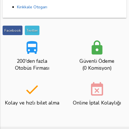
Kırıkkale Otogarı
Facebook
Twitter
directions_bus
lock
200'den fazla
Güvenli Ödeme
Otobüs Firması
(0 Komisyon)
done
event_busy
Kolay ve hızlı bilet alma
Online İptal Kolaylığı