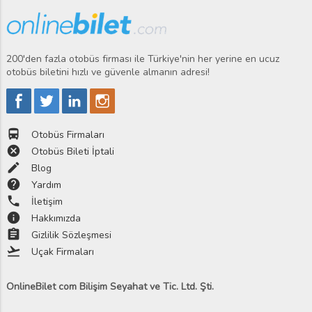
200'den fazla otobüs firması ile Türkiye'nin her yerine en ucuz
otobüs biletini hızlı ve güvenle almanın adresi!
directions_bus
Otobüs Firmaları
cancel
Otobüs Bileti İptali
edit
Blog
help
Yardım
phone
İletişim
info
Hakkımızda
assignment
Gizlilik Sözleşmesi
flight_takeoff
Uçak Firmaları
OnlineBilet com Bilişim Seyahat ve Tic. Ltd. Şti.