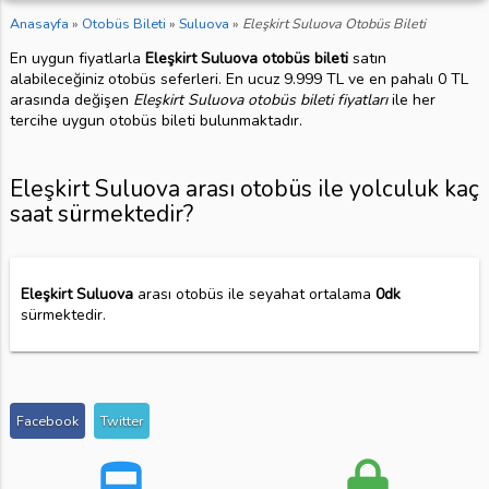
Anasayfa
»
Otobüs Bileti
»
Suluova
»
Eleşkirt Suluova Otobüs Bileti
En uygun fiyatlarla
Eleşkirt Suluova otobüs bileti
satın
alabileceğiniz otobüs seferleri. En ucuz 9.999 TL ve en pahalı 0 TL
arasında değişen
Eleşkirt Suluova otobüs bileti fiyatları
ile her
tercihe uygun otobüs bileti bulunmaktadır.
Eleşkirt Suluova arası otobüs ile yolculuk kaç
saat sürmektedir?
Eleşkirt Suluova
arası otobüs ile seyahat ortalama
0dk
sürmektedir.
Facebook
Twitter
directions_bus
lock