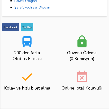
Polatlı Otogarı
Şereflikoçhisar Otogarı
Facebook
Twitter
directions_bus
lock
200'den fazla
Güvenli Ödeme
Otobüs Firması
(0 Komisyon)
done
event_busy
Kolay ve hızlı bilet alma
Online İptal Kolaylığı