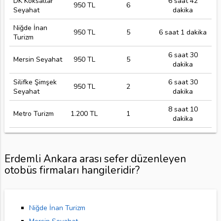
DK Köksallar
6 saat 42
950 TL
6
Seyahat
dakika
Niğde İnan
950 TL
5
6 saat 1 dakika
Turizm
6 saat 30
Mersin Seyahat
950 TL
5
dakika
Silifke Şimşek
6 saat 30
950 TL
2
Seyahat
dakika
8 saat 10
Metro Turizm
1.200 TL
1
dakika
Erdemli Ankara arası sefer düzenleyen
otobüs firmaları hangileridir?
Niğde İnan Turizm