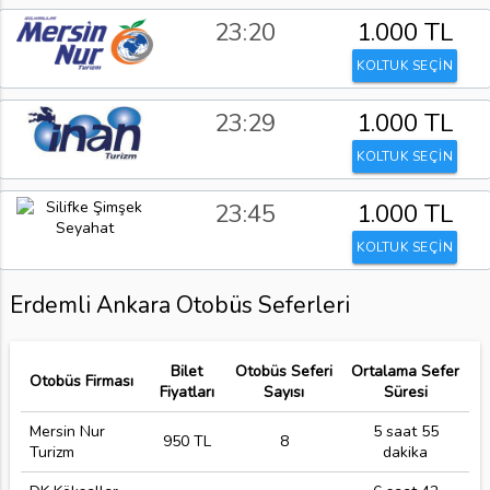
23:20
1.000 TL
KOLTUK SEÇİN
23:29
1.000 TL
KOLTUK SEÇİN
23:45
1.000 TL
KOLTUK SEÇİN
Erdemli Ankara Otobüs Seferleri
Bilet
Otobüs Seferi
Ortalama Sefer
Otobüs Firması
Fiyatları
Sayısı
Süresi
Mersin Nur
5 saat 55
950 TL
8
Turizm
dakika