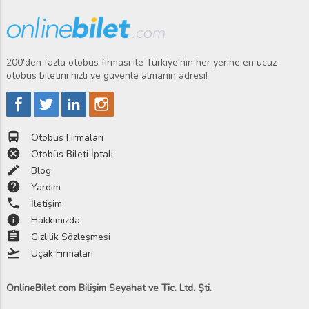
200'den fazla otobüs firması ile Türkiye'nin her yerine en ucuz
otobüs biletini hızlı ve güvenle almanın adresi!
directions_bus
Otobüs Firmaları
cancel
Otobüs Bileti İptali
edit
Blog
help
Yardım
phone
İletişim
info
Hakkımızda
assignment
Gizlilik Sözleşmesi
flight_takeoff
Uçak Firmaları
OnlineBilet com Bilişim Seyahat ve Tic. Ltd. Şti.