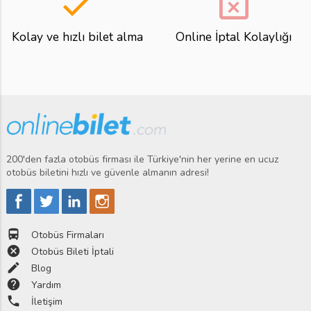
done
event_busy
Kolay ve hızlı bilet alma
Online İptal Kolaylığı
200'den fazla otobüs firması ile Türkiye'nin her yerine en ucuz
otobüs biletini hızlı ve güvenle almanın adresi!
directions_bus
Otobüs Firmaları
cancel
Otobüs Bileti İptali
edit
Blog
help
Yardım
phone
İletişim