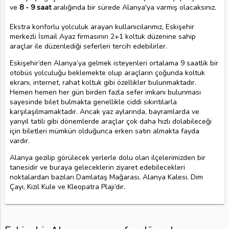
ve
8 - 9 saat
aralığında bir sürede Alanya'ya varmış olacaksınız.
Ekstra konforlu yolculuk arayan kullanıcılarımız, Eskişehir
merkezli İsmail Ayaz firmasının 2+1 koltuk düzenine sahip
araçlar ile düzenlediği seferleri tercih edebilirler.
Eskişehir’den Alanya’ya gelmek isteyenleri ortalama 9 saatlik bir
otobüs yolculuğu beklemekte olup araçların çoğunda koltuk
ekranı, internet, rahat koltuk gibi özellikler bulunmaktadır.
Hemen hemen her gün birden fazla sefer imkanı bulunması
sayesinde bilet bulmakta genellikle ciddi sıkıntılarla
karşılaşılmamaktadır. Ancak yaz aylarında, bayramlarda ve
yarıyıl tatili gibi dönemlerde araçlar çok daha hızlı dolabileceği
için biletleri mümkün olduğunca erken satın almakta fayda
vardır.
Alanya gezilip görülecek yerlerle dolu olan ilçelerimizden bir
tanesidir ve buraya geleceklerin ziyaret edebilecekleri
noktalardan bazıları Damlataş Mağarası, Alanya Kalesi, Dim
Çayı, Kızıl Kule ve Kleopatra Plajı’dır.