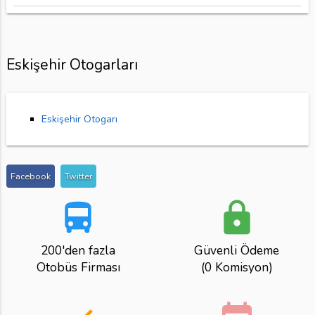
Eskişehir Otogarları
Eskişehir Otogarı
Facebook
Twitter
directions_bus
lock
200'den fazla
Güvenli Ödeme
Otobüs Firması
(0 Komisyon)