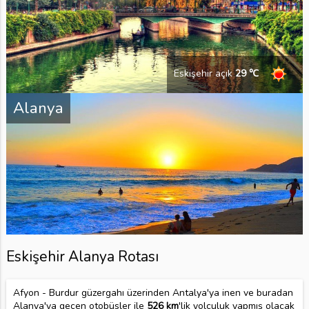
Eskişehir açık
29 ℃
Alanya
Eskişehir Alanya Rotası
Afyon - Burdur güzergahı üzerinden Antalya'ya inen ve buradan
Alanya'ya geçen otobüsler ile
526 km
'lik yolculuk yapmış olacak