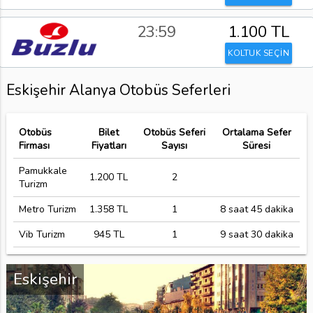
23:59
1.100 TL
KOLTUK SEÇİN
Eskişehir Alanya Otobüs Seferleri
Otobüs
Bilet
Otobüs Seferi
Ortalama Sefer
Firması
Fiyatları
Sayısı
Süresi
Pamukkale
1.200 TL
2
Turizm
Metro Turizm
1.358 TL
1
8 saat 45 dakika
Vib Turizm
945 TL
1
9 saat 30 dakika
Eskişehir