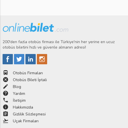
200'den fazla otobüs firması ile Türkiye'nin her yerine en ucuz
otobüs biletini hızlı ve güvenle almanın adresi!
directions_bus
Otobüs Firmaları
cancel
Otobüs Bileti İptali
edit
Blog
help
Yardım
phone
İletişim
info
Hakkımızda
assignment
Gizlilik Sözleşmesi
flight_takeoff
Uçak Firmaları