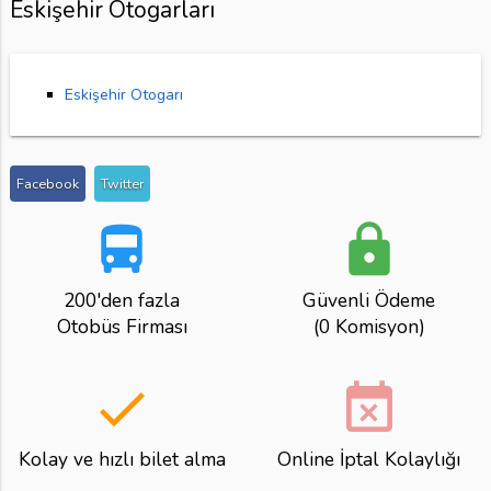
Eskişehir Otogarları
Eskişehir Otogarı
Facebook
Twitter
directions_bus
lock
200'den fazla
Güvenli Ödeme
Otobüs Firması
(0 Komisyon)
done
event_busy
Kolay ve hızlı bilet alma
Online İptal Kolaylığı