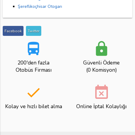
Şereflikoçhisar Otogarı
Facebook
Twitter
directions_bus
lock
200'den fazla
Güvenli Ödeme
Otobüs Firması
(0 Komisyon)
done
event_busy
Kolay ve hızlı bilet alma
Online İptal Kolaylığı