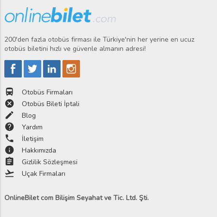
200'den fazla otobüs firması ile Türkiye'nin her yerine en ucuz
otobüs biletini hızlı ve güvenle almanın adresi!
directions_bus
Otobüs Firmaları
cancel
Otobüs Bileti İptali
edit
Blog
help
Yardım
phone
İletişim
info
Hakkımızda
assignment
Gizlilik Sözleşmesi
flight_takeoff
Uçak Firmaları
OnlineBilet com Bilişim Seyahat ve Tic. Ltd. Şti.