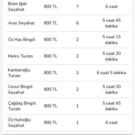
Bizim Iğdır
800 TL
7
6 saat
Seyahat
5 saat 45
Aras Seyahat
800 TL
6
dakika
5 saat 15
Öz Has Bingöl
800 TL
2
dakika
5 saat 30
Metro Turizm
800 TL
2
dakika
Kanberoğlu
800 TL
2
6 saat 5 dakika
Turizm
Cesur Bingöl
5 saat 30
800 TL
2
Seyahat
dakika
Çağdaş Bingöl
5 saat 45
800 TL
1
Turizm
dakika
Öz Nuhoğlu
800 TL
1
6 saat
Seyahat