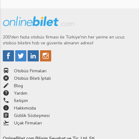
200'den fazla otobüs firması ile Türkiye'nin her yerine en ucuz
otobüs biletini hızlı ve güvenle almanın adresi!
directions_bus
Otobüs Firmaları
cancel
Otobüs Bileti İptali
edit
Blog
help
Yardım
phone
İletişim
info
Hakkımızda
assignment
Gizlilik Sözleşmesi
flight_takeoff
Uçak Firmaları
OnlineBilet com Bilişim Seyahat ve Tic. Ltd. Şti.