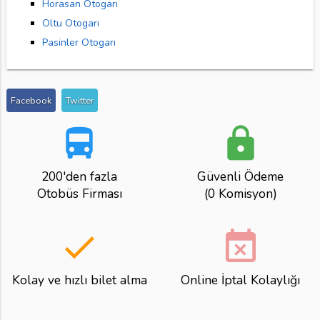
Horasan Otogarı
Oltu Otogarı
Pasinler Otogarı
Facebook
Twitter
directions_bus
lock
200'den fazla
Güvenli Ödeme
Otobüs Firması
(0 Komisyon)
done
event_busy
Kolay ve hızlı bilet alma
Online İptal Kolaylığı