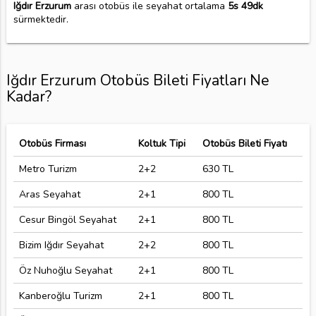
Iğdır Erzurum
arası otobüs ile seyahat ortalama
5s 49dk
sürmektedir.
Iğdır Erzurum Otobüs Bileti Fiyatları Ne
Kadar?
Otobüs Firması
Koltuk Tipi
Otobüs Bileti Fiyatı
Metro Turizm
2+2
630 TL
Aras Seyahat
2+1
800 TL
Cesur Bingöl Seyahat
2+1
800 TL
Bizim Iğdır Seyahat
2+2
800 TL
Öz Nuhoğlu Seyahat
2+1
800 TL
Kanberoğlu Turizm
2+1
800 TL