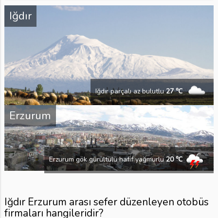
Iğdır
Iğdır parçalı az bulutlu
27 ℃
Erzurum
Erzurum gök gürültülü hafif yağmurlu
20 ℃
Iğdır Erzurum arası sefer düzenleyen otobüs
firmaları hangileridir?