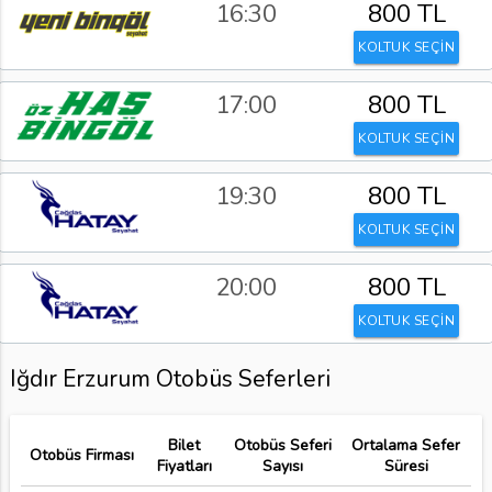
16:30
800 TL
KOLTUK SEÇİN
17:00
800 TL
KOLTUK SEÇİN
19:30
800 TL
KOLTUK SEÇİN
20:00
800 TL
KOLTUK SEÇİN
Iğdır Erzurum Otobüs Seferleri
Bilet
Otobüs Seferi
Ortalama Sefer
Otobüs Firması
Fiyatları
Sayısı
Süresi