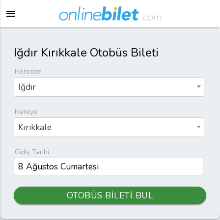
menu
Iğdır Kırıkkale Otobüs Bileti
Nereden
Iğdır
Nereye
Kırıkkale
Gidiş Tarihi
OTOBÜS BİLETİ BUL