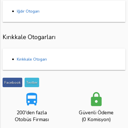
Iğdır Otogarı
Kırıkkale Otogarları
Kırıkkale Otogarı
Facebook
Twitter
directions_bus
lock
200'den fazla
Güvenli Ödeme
Otobüs Firması
(0 Komisyon)