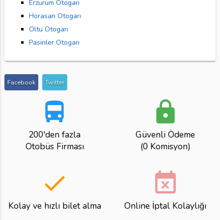
Erzurum Otogarı
Horasan Otogarı
Oltu Otogarı
Pasinler Otogarı
Facebook
Twitter
directions_bus
lock
200'den fazla
Güvenli Ödeme
Otobüs Firması
(0 Komisyon)
done
event_busy
Kolay ve hızlı bilet alma
Online İptal Kolaylığı