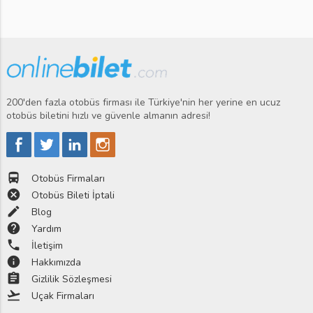
200'den fazla otobüs firması ile Türkiye'nin her yerine en ucuz
otobüs biletini hızlı ve güvenle almanın adresi!
directions_bus
Otobüs Firmaları
cancel
Otobüs Bileti İptali
edit
Blog
help
Yardım
phone
İletişim
info
Hakkımızda
assignment
Gizlilik Sözleşmesi
flight_takeoff
Uçak Firmaları