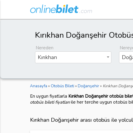
Kırıkhan Doğanşehir Otobüs
Nereden
Nerey
Kırıkhan
Doğa
Anasayfa
»
Otobüs Bileti
»
Doğanşehir
»
Kırıkhan Doğanşe
En uygun fiyatlarla
Kırıkhan Doğanşehir otobüs bilet
otobüs bileti fiyatları
ile her tercihe uygun otobüs bi
Kırıkhan Doğanşehir arası otobüs ile yolcu