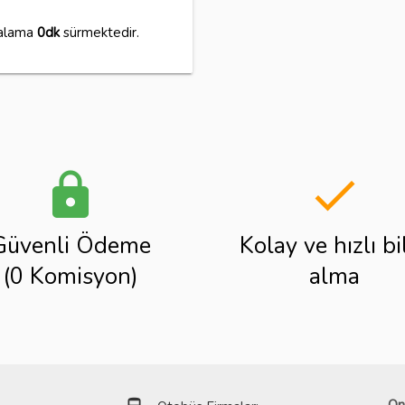
talama
0dk
sürmektedir.
lock
done
Güvenli Ödeme
Kolay ve hızlı bi
(0 Komisyon)
alma