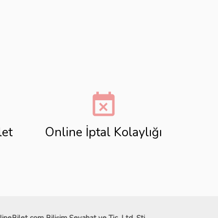
event_busy
let
Online İptal Kolaylığı