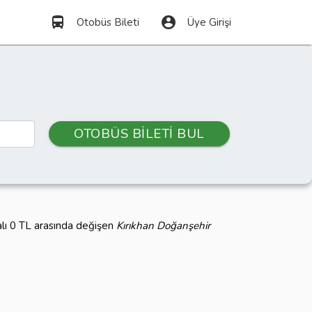
directions_bus
account_circle
Otobüs Bileti
Üye Girişi
OTOBÜS BİLETİ BUL
alı 0 TL arasında değişen
Kırıkhan Doğanşehir