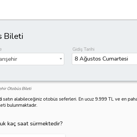
 Bileti
e
Gidiş Tarihi
nşehir
hir Otobüs Bileti
i
satın alabileceğiniz otobüs seferleri. En ucuz 9.999 TL ve en pah
leti bulunmaktadır.
luk kaç saat sürmektedir?