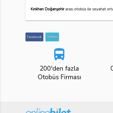
Kırıkhan Doğanşehir
arası otobüs ile seyahat or
Facebook
Twitter
directions_bus
200'den fazla
Otobüs Firması