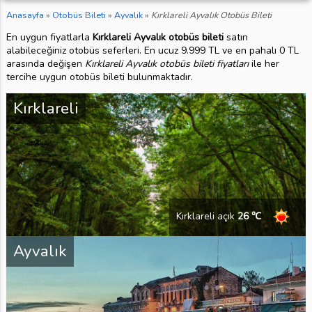
Anasayfa
»
Otobüs Bileti
»
Ayvalık
»
Kırklareli Ayvalık Otobüs Bileti
En uygun fiyatlarla
Kırklareli Ayvalık otobüs bileti
satın
alabileceğiniz otobüs seferleri. En ucuz 9.999 TL ve en pahalı 0 TL
arasında değişen
Kırklareli Ayvalık otobüs bileti fiyatları
ile her
tercihe uygun otobüs bileti bulunmaktadır.
Kırklareli
Kırklareli açık
26 ℃
Ayvalık