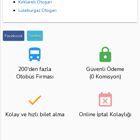
Kırklareli Otogarı
Lüleburgaz Otogarı
Facebook
Twitter
directions_bus
lock
200'den fazla
Güvenli Ödeme
Otobüs Firması
(0 Komisyon)
done
event_busy
Kolay ve hızlı bilet alma
Online İptal Kolaylığı