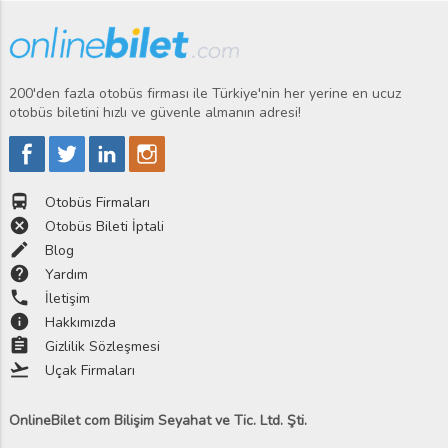
200'den fazla otobüs firması ile Türkiye'nin her yerine en ucuz
otobüs biletini hızlı ve güvenle almanın adresi!
directions_bus
Otobüs Firmaları
cancel
Otobüs Bileti İptali
edit
Blog
help
Yardım
phone
İletişim
info
Hakkımızda
assignment
Gizlilik Sözleşmesi
flight_takeoff
Uçak Firmaları
OnlineBilet com Bilişim Seyahat ve Tic. Ltd. Şti.