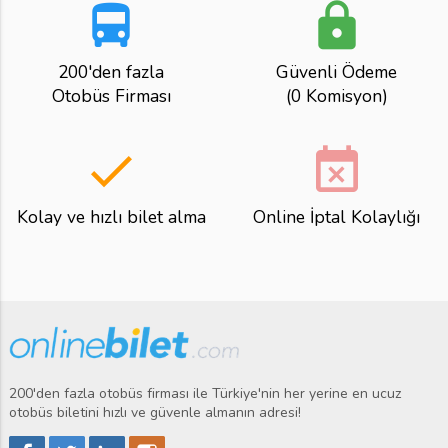
directions_bus
lock
200'den fazla
Güvenli Ödeme
Otobüs Firması
(0 Komisyon)
done
event_busy
Kolay ve hızlı bilet alma
Online İptal Kolaylığı
200'den fazla otobüs firması ile Türkiye'nin her yerine en ucuz
otobüs biletini hızlı ve güvenle almanın adresi!