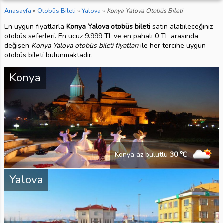
Anasayfa
»
Otobüs Bileti
»
Yalova
»
Konya Yalova Otobüs Bileti
En uygun fiyatlarla
Konya Yalova otobüs bileti
satın alabileceğiniz
otobüs seferleri. En ucuz 9.999 TL ve en pahalı 0 TL arasında
değişen
Konya Yalova otobüs bileti fiyatları
ile her tercihe uygun
otobüs bileti bulunmaktadır.
Konya
Konya az bulutlu
30 ℃
Yalova