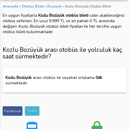
Anasayfa
»
Otobüs Bileti
»
Bozüyük
»
Kozlu Bozüyük Otobüs Bileti
En uygun fiyatlarla
Kozlu Bozüyük otobüs bileti
satın alabileceğiniz
otobüs seferleri. En ucuz 9.999 TL ve en pahalı 0 TL arasında
değişen
Kozlu Bozüyük otobüs bileti fiyatları
ile her tercihe uygun
otobüs bileti bulunmaktadır.
Kozlu Bozüyük arası otobüs ile yolculuk kaç
saat sürmektedir?
Kozlu Bozüyük
arası otobüs ile seyahat ortalama
0dk
sürmektedir.
Facebook
Twitter
directions_bus
lock