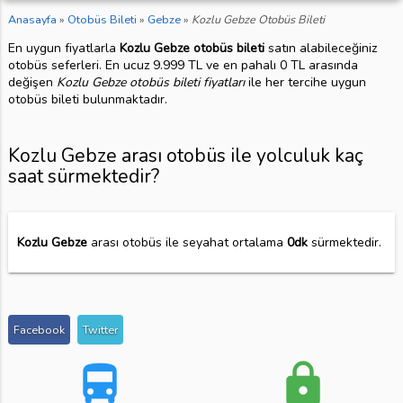
Anasayfa
»
Otobüs Bileti
»
Gebze
»
Kozlu Gebze Otobüs Bileti
En uygun fiyatlarla
Kozlu Gebze otobüs bileti
satın alabileceğiniz
otobüs seferleri. En ucuz 9.999 TL ve en pahalı 0 TL arasında
değişen
Kozlu Gebze otobüs bileti fiyatları
ile her tercihe uygun
otobüs bileti bulunmaktadır.
Kozlu Gebze arası otobüs ile yolculuk kaç
saat sürmektedir?
Kozlu Gebze
arası otobüs ile seyahat ortalama
0dk
sürmektedir.
Facebook
Twitter
directions_bus
lock