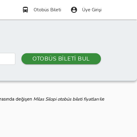
directions_bus
account_circle
Otobüs Bileti
Üye Girişi
OTOBÜS BİLETİ BUL
 arasında değişen
Milas Silopi otobüs bileti fiyatları
ile