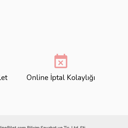
event_busy
let
Online İptal Kolaylığı