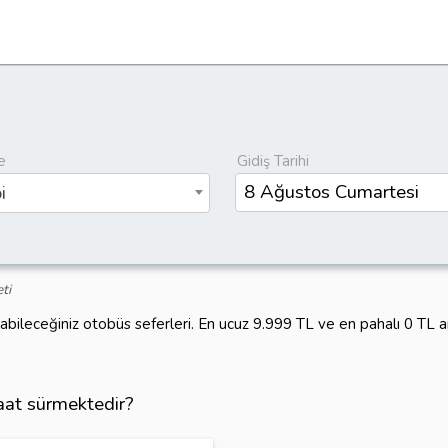
e
Gidiş Tarihi
i
ti
labileceğiniz otobüs seferleri. En ucuz 9.999 TL ve en pahalı 0 TL
saat sürmektedir?