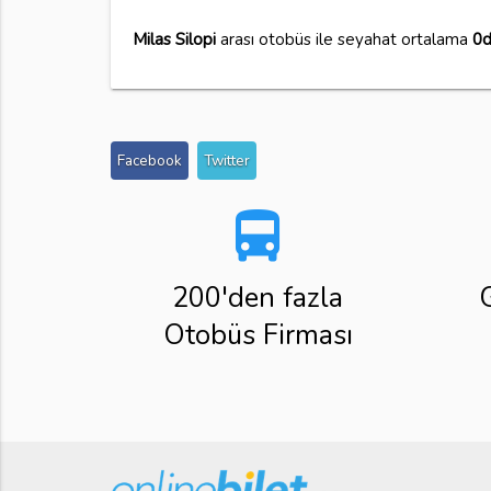
Milas Silopi
arası otobüs ile seyahat ortalama
0d
Facebook
Twitter
directions_bus
200'den fazla
Otobüs Firması