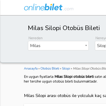
Milas Silopi Otobüs Bileti
Nereden
Nerey
Milas
Silop
Anasayfa
»
Otobüs Bileti
»
Silopi
»
Milas Silopi Otobüs Bile
En uygun fiyatlarla
Milas Silopi otobüs bileti
satın a
her tercihe uygun otobüs bileti bulunmaktadır.
Milas Silopi arası otobüs ile yolculuk kaç 