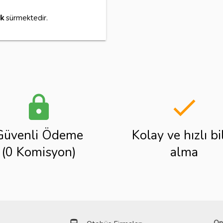
k
sürmektedir.
lock
done
Güvenli Ödeme
Kolay ve hızlı bi
(0 Komisyon)
alma