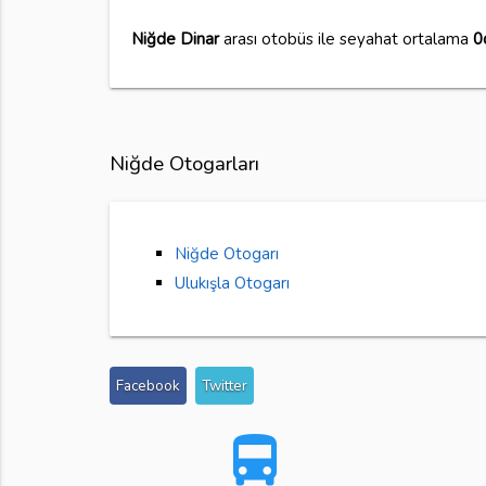
Niğde Dinar
arası otobüs ile seyahat ortalama
0
Niğde Otogarları
Niğde Otogarı
Ulukışla Otogarı
Facebook
Twitter
directions_bus