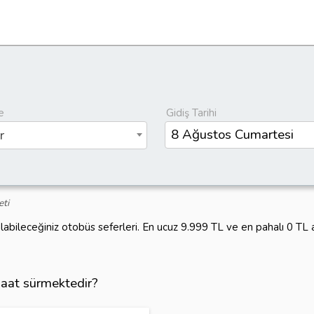
e
Gidiş Tarihi
r
eti
alabileceğiniz otobüs seferleri. En ucuz 9.999 TL ve en pahalı 0 TL
saat sürmektedir?