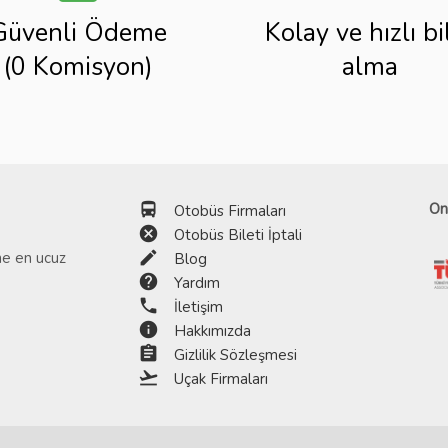
Güvenli Ödeme
Kolay ve hızlı bi
(0 Komisyon)
alma
directions_bus
On
Otobüs Firmaları
cancel
Otobüs Bileti İptali
edit
ine en ucuz
Blog
help
Yardım
phone
İletişim
info
Hakkımızda
assignment
Gizlilik Sözleşmesi
flight_takeoff
Uçak Firmaları