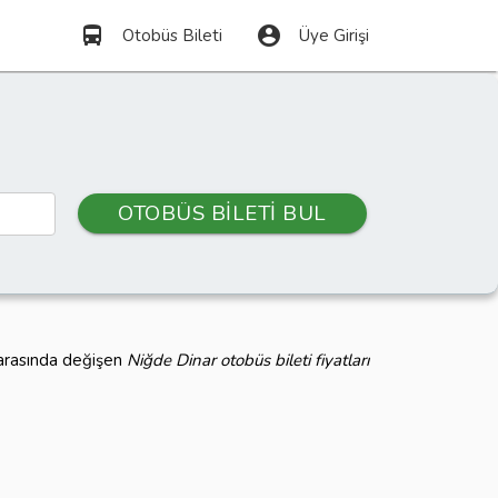
directions_bus
account_circle
Otobüs Bileti
Üye Girişi
OTOBÜS BİLETİ BUL
 arasında değişen
Niğde Dinar otobüs bileti fiyatları