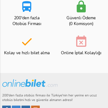
directions_bus
lock
200'den fazla
Güvenli Ödeme
Otobüs Firması
(0 Komisyon)
done
event_busy
Kolay ve hızlı bilet alma
Online İptal Kolaylığı
200'den fazla otobüs firması ile Türkiye'nin her yerine en ucuz
otobüs biletini hızlı ve güvenle almanın adresi!