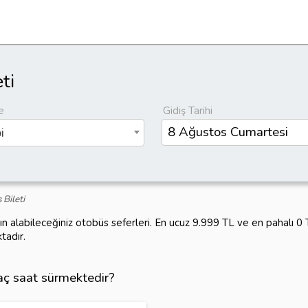
ti
e
Gidiş Tarihi
i
Bileti
ın alabileceğiniz otobüs seferleri. En ucuz 9.999 TL ve en pahalı 
tadır.
kaç saat sürmektedir?