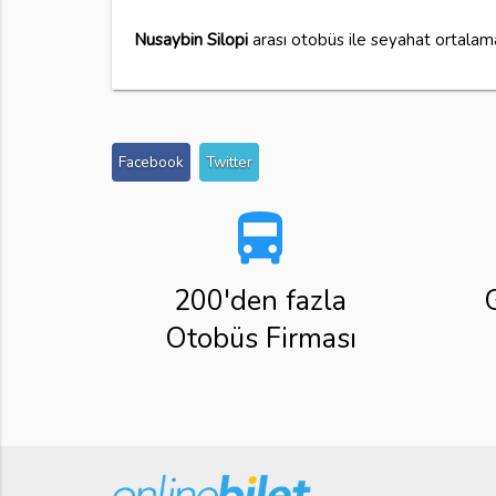
Nusaybin Silopi
arası otobüs ile seyahat ortala
Facebook
Twitter
directions_bus
200'den fazla
Otobüs Firması