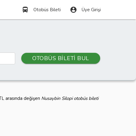
directions_bus
account_circle
Otobüs Bileti
Üye Girişi
OTOBÜS BİLETİ BUL
0 TL arasında değişen
Nusaybin Silopi otobüs bileti