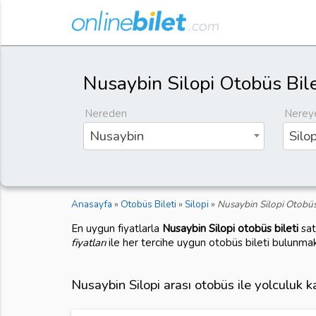
Nusaybin Silopi Otobüs Bile
Nereden
Nerey
Nusaybin
Silop
Anasayfa
»
Otobüs Bileti
»
Silopi
»
Nusaybin Silopi Otobüs 
En uygun fiyatlarla
Nusaybin Silopi otobüs bileti
sat
fiyatları
ile her tercihe uygun otobüs bileti bulunmak
Nusaybin Silopi arası otobüs ile yolculuk 