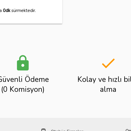
ma
0dk
sürmektedir.
lock
done
Güvenli Ödeme
Kolay ve hızlı bi
(0 Komisyon)
alma