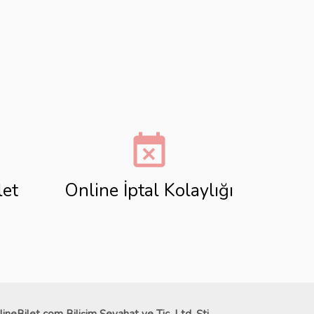
event_busy
let
Online İptal Kolaylığı