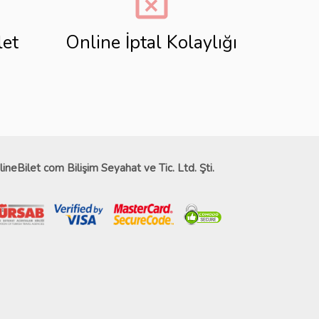
event_busy
let
Online İptal Kolaylığı
lineBilet com Bilişim Seyahat ve Tic. Ltd. Şti.