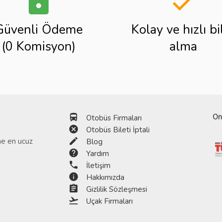
lock
done
Güvenli Ödeme
Kolay ve hızlı bi
(0 Komisyon)
alma
directions_bus
On
Otobüs Firmaları
cancel
Otobüs Bileti İptali
edit
ine en ucuz
Blog
help
Yardım
phone
İletişim
info
Hakkımızda
assignment
Gizlilik Sözleşmesi
flight_takeoff
Uçak Firmaları