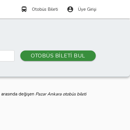
directions_bus
account_circle
Otobüs Bileti
Üye Girişi
OTOBÜS BİLETİ BUL
L arasında değişen
Pazar Ankara otobüs bileti