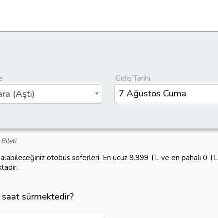
e
Gidiş Tarihi
ra (Aşti)
Bileti
 alabileceğiniz otobüs seferleri. En ucuz 9.999 TL ve en pahalı 0 T
tadır.
ç saat sürmektedir?