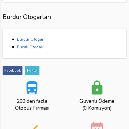
Burdur Otogarları
Burdur Otogarı
Bucak Otogarı
Facebook
Twitter
directions_bus
lock
200'den fazla
Güvenli Ödeme
Otobüs Firması
(0 Komisyon)