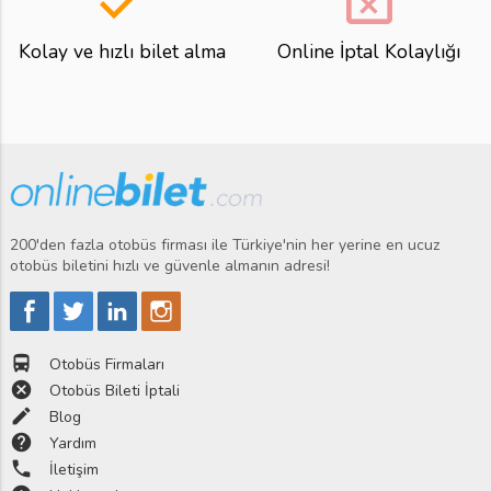
done
event_busy
Kolay ve hızlı bilet alma
Online İptal Kolaylığı
200'den fazla otobüs firması ile Türkiye'nin her yerine en ucuz
otobüs biletini hızlı ve güvenle almanın adresi!
directions_bus
Otobüs Firmaları
cancel
Otobüs Bileti İptali
edit
Blog
help
Yardım
phone
İletişim