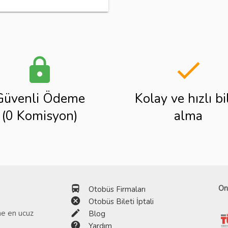
lock
done
Güvenli Ödeme
Kolay ve hızlı bi
(0 Komisyon)
alma
directions_bus
On
Otobüs Firmaları
cancel
Otobüs Bileti İptali
edit
ine en ucuz
Blog
help
Yardım