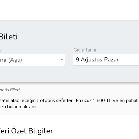
ileti
e
Gidiş Tarihi
ra (Aşti)
obüs Bileti
satın alabileceğiniz otobüs seferleri. En ucuz 1.500 TL ve en paha
leti bulunmaktadır.
ri Özet Bilgileri