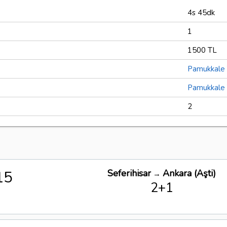
4s 45dk
1
1500 TL
Pamukkale 
Pamukkale 
2
15
Seferihisar
Ankara (Aşti)
→
2+1