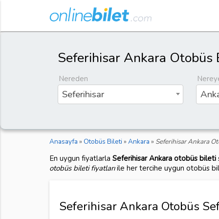
Seferihisar Ankara Otobüs B
Nereden
Nerey
Seferihisar
Anka
Anasayfa
»
Otobüs Bileti
»
Ankara
»
Seferihisar Ankara Ot
En uygun fiyatlarla
Seferihisar Ankara otobüs bileti
otobüs bileti fiyatları
ile her tercihe uygun otobüs bi
Seferihisar Ankara Otobüs Sefe