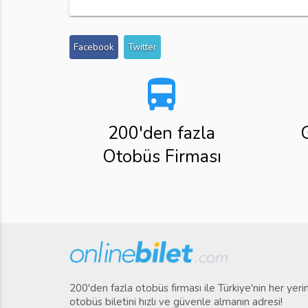
Facebook
Twitter
directions_bus
200'den fazla
Otobüs Firması
200'den fazla otobüs firması ile Türkiye'nin her yer
otobüs biletini hızlı ve güvenle almanın adresi!