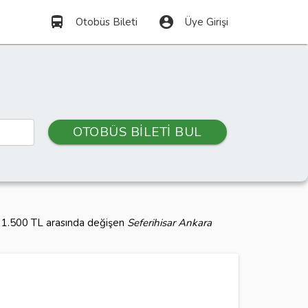
directions_bus
account_circle
Otobüs Bileti
Üye Girişi
OTOBÜS BİLETİ BUL
lı 1.500 TL arasında değişen
Seferihisar Ankara