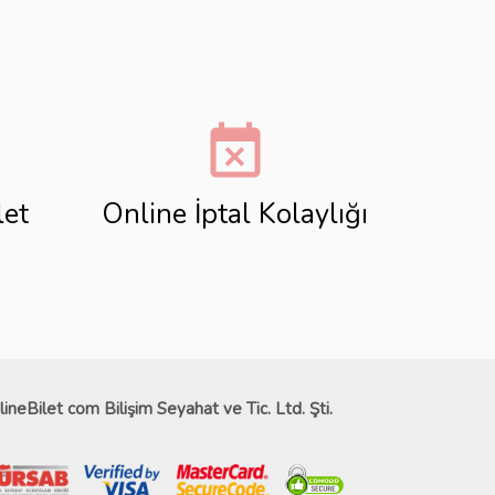
event_busy
let
Online İptal Kolaylığı
lineBilet com Bilişim Seyahat ve Tic. Ltd. Şti.