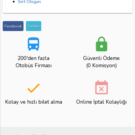
Siirt Otogarı
Facebook
Twitter
directions_bus
lock
200'den fazla
Güvenli Ödeme
Otobüs Firması
(0 Komisyon)
done
event_busy
Kolay ve hızlı bilet alma
Online İptal Kolaylığı