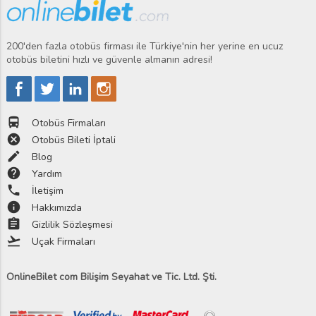
200'den fazla otobüs firması ile Türkiye'nin her yerine en ucuz
otobüs biletini hızlı ve güvenle almanın adresi!
directions_bus
Otobüs Firmaları
cancel
Otobüs Bileti İptali
edit
Blog
help
Yardım
phone
İletişim
info
Hakkımızda
assignment
Gizlilik Sözleşmesi
flight_takeoff
Uçak Firmaları
OnlineBilet com Bilişim Seyahat ve Tic. Ltd. Şti.