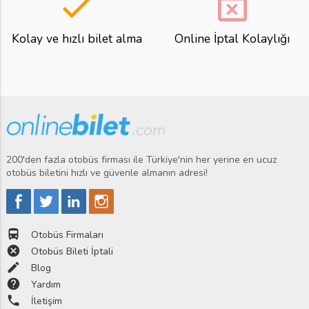
done
event_busy
Kolay ve hızlı bilet alma
Online İptal Kolaylığı
200'den fazla otobüs firması ile Türkiye'nin her yerine en ucuz
otobüs biletini hızlı ve güvenle almanın adresi!
directions_bus
Otobüs Firmaları
cancel
Otobüs Bileti İptali
edit
Blog
help
Yardım
phone
İletişim