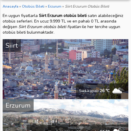
Anasayfa
»
Otobüs Bileti
»
Erzurum
»
Siirt Erzurum Otobüs Bileti
En uygun fiyatlarla
Siirt Erzurum otobüs bileti
satın alabileceğiniz
otobüs seferleri. En ucuz 9.999 TL ve en pahalı 0 TL arasında
değişen
Siirt Erzurum otobüs bileti fiyatları
ile her tercihe uygun
otobüs bileti bulunmaktadır.
Siirt
Siirt kapalı
26 ℃
Erzurum