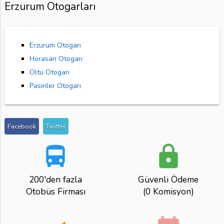
Erzurum Otogarları
Erzurum Otogarı
Horasan Otogarı
Oltu Otogarı
Pasinler Otogarı
Facebook
Twitter
directions_bus
lock
200'den fazla
Güvenli Ödeme
Otobüs Firması
(0 Komisyon)