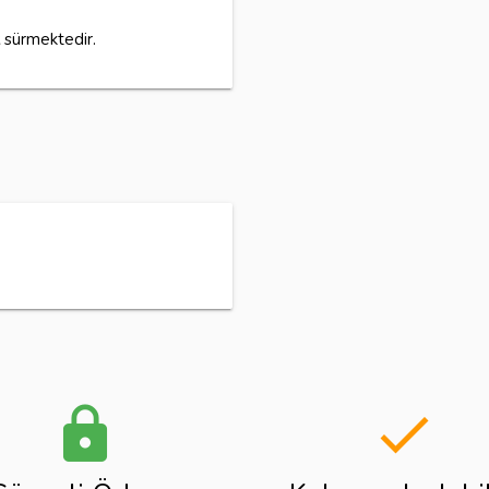
sürmektedir.
lock
done