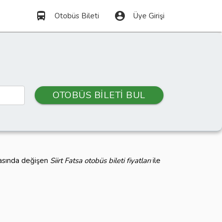
directions_bus
account_circle
Otobüs Bileti
Üye Girişi
OTOBÜS BİLETİ BUL
rasında değişen
Siirt Fatsa otobüs bileti fiyatları
ile