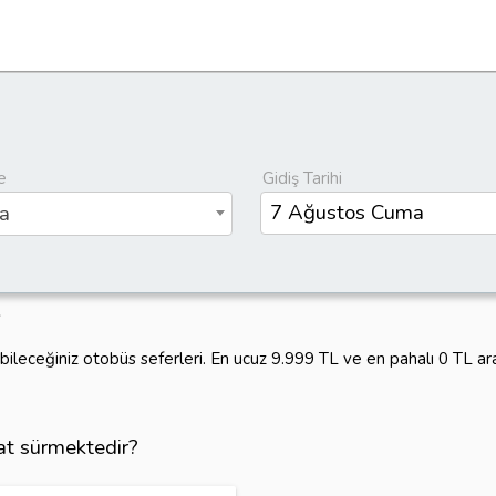
e
Gidiş Tarihi
a
abileceğiniz otobüs seferleri. En ucuz 9.999 TL ve en pahalı 0 TL a
aat sürmektedir?