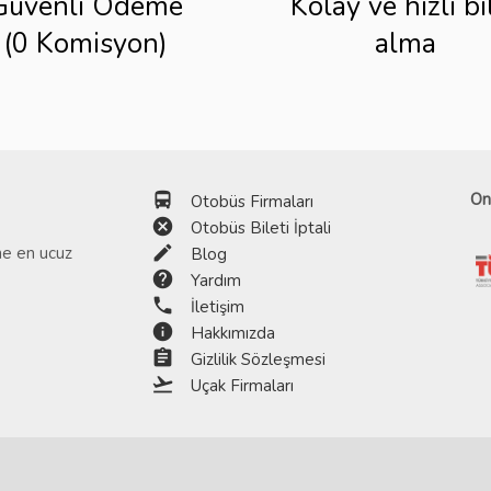
Güvenli Ödeme
Kolay ve hızlı bi
(0 Komisyon)
alma
directions_bus
On
Otobüs Firmaları
cancel
Otobüs Bileti İptali
edit
ine en ucuz
Blog
help
Yardım
phone
İletişim
info
Hakkımızda
assignment
Gizlilik Sözleşmesi
flight_takeoff
Uçak Firmaları