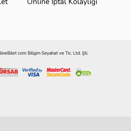
let
Online İptal Kolaylığı
lineBilet com Bilişim Seyahat ve Tic. Ltd. Şti.