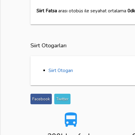
Siirt Fatsa
arası otobüs ile seyahat ortalama
0dk
Siirt Otogarları
Siirt Otogarı
Facebook
Twitter
directions_bus