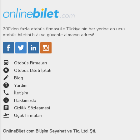
200'den fazla otobüs firması ile Türkiye'nin her yerine en ucuz
otobüs biletini hızlı ve güvenle almanın adresi!
directions_bus
Otobüs Firmaları
cancel
Otobüs Bileti İptali
edit
Blog
help
Yardım
phone
İletişim
info
Hakkımızda
assignment
Gizlilik Sözleşmesi
flight_takeoff
Uçak Firmaları
OnlineBilet com Bilişim Seyahat ve Tic. Ltd. Şti.