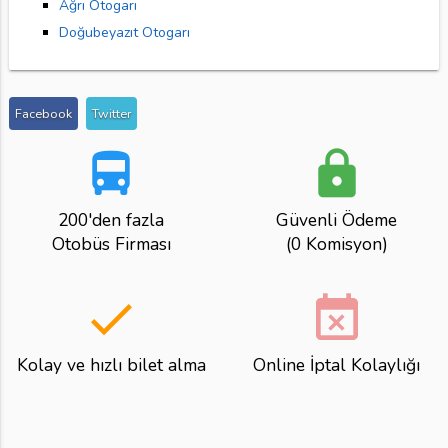
Ağrı Otogarı
Doğubeyazıt Otogarı
Facebook
Twitter
directions_bus
lock
200'den fazla
Güvenli Ödeme
Otobüs Firması
(0 Komisyon)
done
event_busy
Kolay ve hızlı bilet alma
Online İptal Kolaylığı