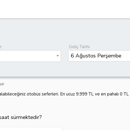
e
Gidiş Tarihi
eti
alabileceğiniz otobüs seferleri. En ucuz 9.999 TL ve en pahalı 0 T
 saat sürmektedir?