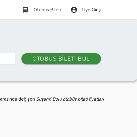
directions_bus
account_circle
Otobüs Bileti
Üye Girişi
OTOBÜS BİLETİ BUL
L arasında değişen
Suşehri Bolu otobüs bileti fiyatları