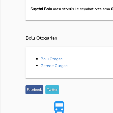
Suşehri Bolu
arası otobüs ile seyahat ortalama
Bolu Otogarları
Bolu Otogarı
Gerede Otogarı
Facebook
Twitter
directions_bus