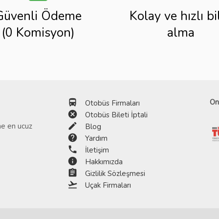
Güvenli Ödeme
Kolay ve hızlı bi
(0 Komisyon)
alma
directions_bus
On
Otobüs Firmaları
cancel
Otobüs Bileti İptali
edit
ine en ucuz
Blog
help
Yardım
phone
İletişim
info
Hakkımızda
assignment
Gizlilik Sözleşmesi
flight_takeoff
Uçak Firmaları