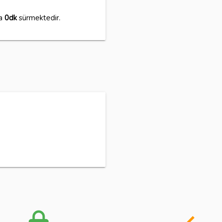
ma
0dk
sürmektedir.