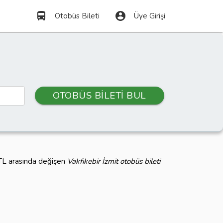
directions_bus
account_circle
Otobüs Bileti
Üye Girişi
OTOBÜS BİLETİ BUL
 TL arasında değişen
Vakfıkebir İzmit otobüs bileti