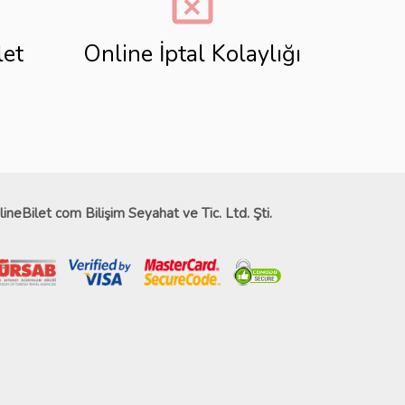
event_busy
let
Online İptal Kolaylığı
lineBilet com Bilişim Seyahat ve Tic. Ltd. Şti.