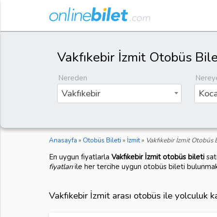
Vakfıkebir İzmit Otobüs Bile
Nereden
Nerey
Vakfıkebir
Koca
Anasayfa
»
Otobüs Bileti
»
İzmit
»
Vakfıkebir İzmit Otobüs B
En uygun fiyatlarla
Vakfıkebir İzmit otobüs bileti
sat
fiyatları
ile her tercihe uygun otobüs bileti bulunmak
Vakfıkebir İzmit arası otobüs ile yolculuk 