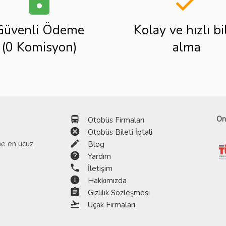
lock
done
Güvenli Ödeme
Kolay ve hızlı bi
(0 Komisyon)
alma
directions_bus
On
Otobüs Firmaları
cancel
Otobüs Bileti İptali
edit
ine en ucuz
Blog
help
Yardım
phone
İletişim
info
Hakkımızda
assignment
Gizlilik Sözleşmesi
flight_takeoff
Uçak Firmaları