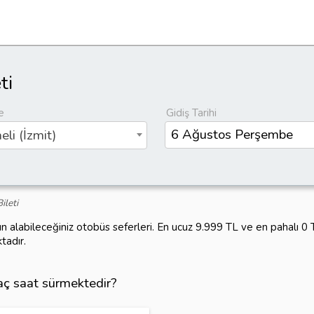
ti
e
Gidiş Tarihi
eli (İzmit)
ileti
ın alabileceğiniz otobüs seferleri. En ucuz 9.999 TL ve en pahalı 0
tadır.
kaç saat sürmektedir?