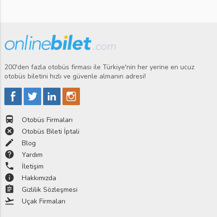
200'den fazla otobüs firması ile Türkiye'nin her yerine en ucuz
otobüs biletini hızlı ve güvenle almanın adresi!
directions_bus
Otobüs Firmaları
cancel
Otobüs Bileti İptali
edit
Blog
help
Yardım
phone
İletişim
info
Hakkımızda
assignment
Gizlilik Sözleşmesi
flight_takeoff
Uçak Firmaları