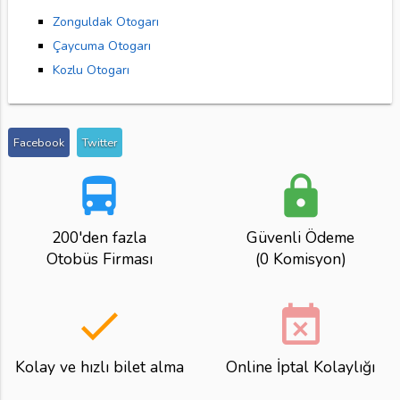
Zonguldak Otogarı
Çaycuma Otogarı
Kozlu Otogarı
Facebook
Twitter
directions_bus
lock
200'den fazla
Güvenli Ödeme
Otobüs Firması
(0 Komisyon)
done
event_busy
Kolay ve hızlı bilet alma
Online İptal Kolaylığı