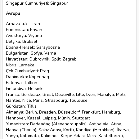
Singapur Cumhuriyeti: Singapur
Avrupa
Arnavutluk: Tiran
Ermenistan: Erivan
Avusturya: Viyana
Belçika: Brüksel
Bosna-Hersek: Saraybosna
Bulgaristan: Sofya, Varna
Hırvatistan: Dubrovnik, Split, Zagreb
Kıbrıs: Larnaka
Çek Cumhuriyeti: Prag
Danimarka: Kopenhag
Estonya: Tallinn
Finlandiya: Helsinki
Fransa: Bordeaux, Brest, Deauville, Lille, Lyon, Marsilya, Metz,
Nantes, Nice, Paris, Strasbourg, Toulouse
Gürcistan: Tiflis
Almanya: Berlin, Dresden, Düsseldorf, Frankfurt, Hamburg,
Hannover, Kassel, Leipzig, Münih, Stuttgart
Yunanistan: Dedeağaç (Alexandroupolis), Astipalaia, Atina,
Hanya (Chania), Sakız Adası, Korfu, Kandiye (Heraklion), İkarya,
Yanya, Kalamata, Kalimnos, Kerpe Adası, Meis (Kastellorizo),