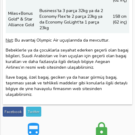
(62 inç)
Business’ta 3 parça 32kg ya da 2
Miles+Bonus
Economy Flex’te 2 parça 23kg ya
158 cm
Gold* & Star
da Economy GoLight’ta 1 parça
(62 inç)
Alliance Gold
23kg
Not
: Bu avantaj Olympic Air uçuşlarında da mevcuttur.
Bebeklerle ya da çocuklarla seyahat ederken geçerli olan bagaj
bilgileri, Suudi Arabistan ve İran uçuşları için geçerli olan bagaj
kuralları ve daha fazlasıyla ilgili detaylı bilgiye Aegean
Airlines’ın resmi web sitesinden ulaşabilirsiniz.
İlave bagaj, özel bagaj, geciken ya da hasar görmüş bagaj,
taşınması yasak ve tehlikeli maddeler gibi konularla ilgili detaylı
bilgiye de yine havayolu firmasının web sitesinden
ulaşabilirsiniz.
Facebook
Twitter
directions_bus
lock