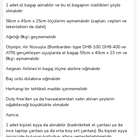
1 adet el bagajı alınabilir ve bu el bagajının özellikleri şöyle
olmalıdır:
56cm x 45cm x 25cm ölçülerini aşmamalıdır (sapları, cepleri ve
tekerlekleri de dahil)
Ağırlığı 8kg’ı geçmemelidir
Olympic Air filosuyla (Bombardier-type DH8-100, DH8-400 ve
ATR) gerçekleşen uçuşlarda el bagajı 55cm x 40cm x 23 cm ve
8kg’ı aşmamalıdır
Aegean Airlines’ın bagaj ölçme aletine sığmalıdır
Baş üstü dolabına sığmalıdır
Herhangi bir tehlikeli madde içermemelidir
Duty free’den ya da havaalanından satın alınan şeylerin
sığabileceği büyüklükte olmalıdır
Ayrıca;
1 adet kişisel eşya da alınabilir (kadın/erkek el çantası ya da
ince laptop çantası ya da orta boy sırt çantası). Bu kişisel eşya
önünüzde bulunan koltuğun altına yerleştirilebilmelidir.