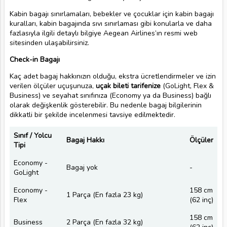
Kabin bagajı sınırlamaları, bebekler ve çocuklar için kabin bagajı
kuralları, kabin bagajında sıvı sınırlaması gibi konularla ve daha
fazlasıyla ilgili detaylı bilgiye Aegean Airlines’ın resmi web
sitesinden ulaşabilirsiniz.
Check-in Bagajı
Kaç adet bagaj hakkınızın olduğu, ekstra ücretlendirmeler ve izin
verilen ölçüler uçuşunuza,
uçak bileti tarifenize
(GoLight, Flex &
Business) ve seyahat sınıfınıza (Economy ya da Business) bağlı
olarak değişkenlik gösterebilir. Bu nedenle bagaj bilgilerinin
dikkatli bir şekilde incelenmesi tavsiye edilmektedir.
Sınıf / Yolcu
Bagaj Hakkı
Ölçüler
Tipi
Economy -
Bagaj yok
-
GoLight
Economy -
158 cm
1 Parça (En fazla 23 kg)
Flex
(62 inç)
158 cm
Business
2 Parça (En fazla 32 kg)