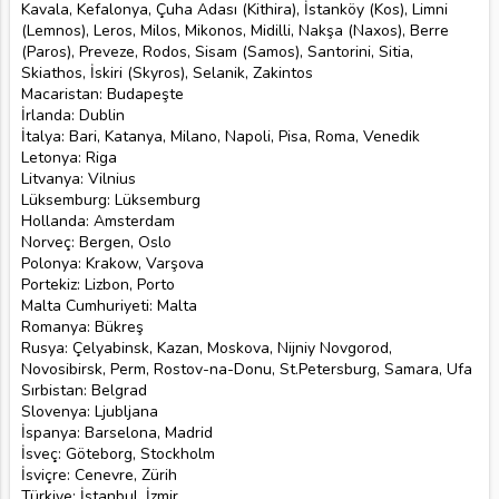
Kavala, Kefalonya, Çuha Adası (Kithira), İstanköy (Kos), Limni
(Lemnos), Leros, Milos, Mikonos, Midilli, Nakşa (Naxos), Berre
(Paros), Preveze, Rodos, Sisam (Samos), Santorini, Sitia,
Skiathos, İskiri (Skyros), Selanik, Zakintos
Macaristan: Budapeşte
İrlanda: Dublin
İtalya: Bari, Katanya, Milano, Napoli, Pisa, Roma, Venedik
Letonya: Riga
Litvanya: Vilnius
Lüksemburg: Lüksemburg
Hollanda: Amsterdam
Norveç: Bergen, Oslo
Polonya: Krakow, Varşova
Portekiz: Lizbon, Porto
Malta Cumhuriyeti: Malta
Romanya: Bükreş
Rusya: Çelyabinsk, Kazan, Moskova, Nijniy Novgorod,
Novosibirsk, Perm, Rostov-na-Donu, St.Petersburg, Samara, Ufa
Sırbistan: Belgrad
Slovenya: Ljubljana
İspanya: Barselona, Madrid
İsveç: Göteborg, Stockholm
İsviçre: Cenevre, Zürih
Türkiye: İstanbul, İzmir