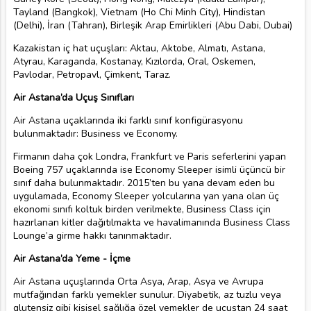
Tayland (Bangkok), Vietnam (Ho Chi Minh City), Hindistan
(Delhi), İran (Tahran), Birleşik Arap Emirlikleri (Abu Dabi, Dubai)
Kazakistan iç hat uçuşları: Aktau, Aktobe, Almatı, Astana,
Atyrau, Karaganda, Kostanay, Kızılorda, Oral, Oskemen,
Pavlodar, Petropavl, Çimkent, Taraz.
Air Astana’da Uçuş Sınıfları
Air Astana uçaklarında iki farklı sınıf konfigürasyonu
bulunmaktadır: Business ve Economy.
Firmanın daha çok Londra, Frankfurt ve Paris seferlerini yapan
Boeing 757 uçaklarında ise Economy Sleeper isimli üçüncü bir
sınıf daha bulunmaktadır. 2015’ten bu yana devam eden bu
uygulamada, Economy Sleeper yolcularına yan yana olan üç
ekonomi sınıfı koltuk birden verilmekte, Business Class için
hazırlanan kitler dağıtılmakta ve havalimanında Business Class
Lounge’a girme hakkı tanınmaktadır.
Air Astana’da Yeme - İçme
Air Astana uçuşlarında Orta Asya, Arap, Asya ve Avrupa
mutfağından farklı yemekler sunulur. Diyabetik, az tuzlu veya
glutensiz gibi kişisel sağlığa özel yemekler de uçuştan 24 saat