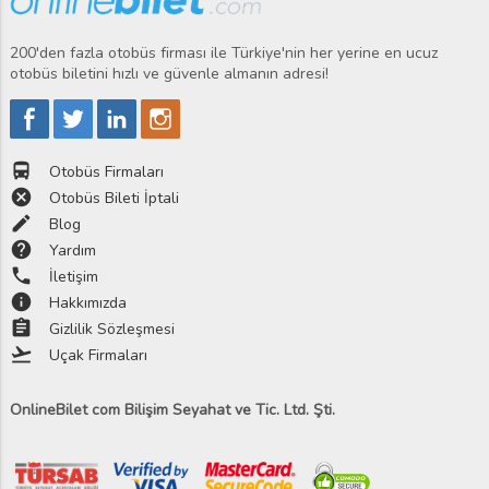
200'den fazla otobüs firması ile Türkiye'nin her yerine en ucuz
otobüs biletini hızlı ve güvenle almanın adresi!
directions_bus
Otobüs Firmaları
cancel
Otobüs Bileti İptali
edit
Blog
help
Yardım
phone
İletişim
info
Hakkımızda
assignment
Gizlilik Sözleşmesi
flight_takeoff
Uçak Firmaları
OnlineBilet com Bilişim Seyahat ve Tic. Ltd. Şti.