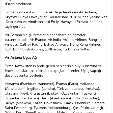
düzenlemektedir.
Hizmet kalitesi 4 yıldızlı olarak değerlendirilen Air Astana,
Skytrax Dünya Havayolları Ödülleri’nde 2018 yılında yedinci kez
‘Orta Asya ve Hindistan’daki En İyi Havayolu Firması’ ödülüne
layık görüldü.
Air Astana’nın şu firmalarla codeshare anlaşmaları
bulunmaktadır: Air France, Air India, Asiana Airlines, Bangkok
Airways, Cathay Pacific, Etihad Airways, Hong Kong Airlines,
KLM, LOT Polish Airlines, Lufthansa, Türk Hava Yolları.
Air Astana Uçuş Ağı
Firma, Kazakistan’ın önde gelen şehirlerinin büyük kısmına ve
önemli uluslararası noktalara uçuşlar düzenler. Uçuş yaptığı
destinasyonlar şöyledir:
Almanya (Frankfurt, Hannover), Fransa (Paris), Hollanda
(Amsterdam), İngiltere (Londra), Türkiye (İstanbul, Antalya),
Ukrayna (Kiev), Kırgızistan (Bişkek), Özbekistan (Taşkent),
Duşanbe (Tacikistan), Bakü (Azerbaycan), Tiflis (Gürcistan),
Rusya (Moskova, Kazan, Novosibirsk, Omsk, Orenburg, Samara,
Saint Petersburg, Tyumen, Yekaterinburg), Çin (Pekin, Urumçi),
Güney Kore (Seoul), Hong Kong, Malezya (Kuala Lumpur),