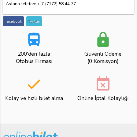
Astana telefon: + 7 (7172) 58 44 77
Facebook
Twitter
directions_bus
lock
200'den fazla
Güvenli Ödeme
Otobüs Firması
(0 Komisyon)
done
event_busy
Kolay ve hızlı bilet alma
Online İptal Kolaylığı