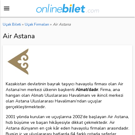
menu
Uçak Bileti
»
Uçak Firmaları
»
Air Astana
Air Astana
Kazakistan devletinin bayrak taşıyıcı havayolu firması olan Air
Astana’nın merkezi ülkenin başkenti
Almatı’dadır
. Firma, ana
hangarı olan Almatı Uluslararası Havalimanı ve ikincil merkezi
olan Astana Uluslararası Havalimanı’ndan uçuşlar
gerçekleştirmektedir.
2001 yılında kurulan ve uçuşlarına 2002’de başlayan Air Astana,
hızlı büyüme ve başarı hikâyesiyle dikkat çekmektedir. Air
Astana dünyanın en çok kâr eden havayolu firmaları arasındadır.
Bugün iç ve uluslararası hatlarda 64 farklı rotada seferler