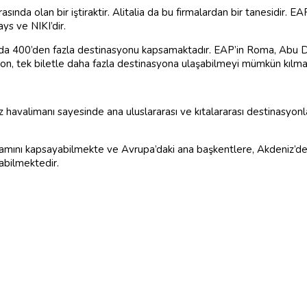
ında olan bir iştiraktir. Alitalia da bu firmalardan bir tanesidir. EAP
ys ve NIKI’dir.
tada 400’den fazla destinasyonu kapsamaktadır. EAP’in Roma, Abu D
syon, tek biletle daha fazla destinasyona ulaşabilmeyi mümkün kılma
havalimanı sayesinde ana uluslararası ve kıtalararası destinasyonlar
amamını kapsayabilmekte ve Avrupa’daki ana başkentlere, Akdeniz’de
nabilmektedir.