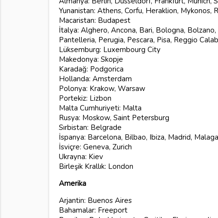
Almanya: Berlin, Dusseldorf, Frankfurt, Munich, 
Yunanistan: Athens, Corfu, Heraklion, Mykonos, R
Macaristan: Budapest
İtalya: Alghero, Ancona, Bari, Bologna, Bolzano,
Pantelleria, Perugia, Pescara, Pisa, Reggio Calab
Lüksemburg: Luxembourg City
Makedonya: Skopje
Karadağ: Podgorica
Hollanda: Amsterdam
Polonya: Krakow, Warsaw
Portekiz: Lizbon
Malta Cumhuriyeti: Malta
Rusya: Moskow, Saint Petersburg
Sırbistan: Belgrade
İspanya: Barcelona, Bilbao, Ibiza, Madrid, Malag
İsviçre: Geneva, Zurich
Ukrayna: Kiev
Birleşik Krallık: London
Amerika
Arjantin: Buenos Aires
Bahamalar: Freeport