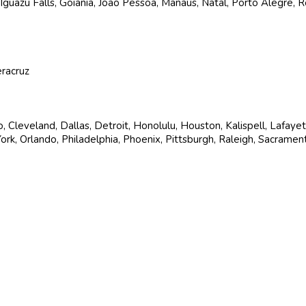
, Iguazu Falls, Goiania, Joao Pessoa, Manaus, Natal, Porto Alegre, Re
eracruz
, Cleveland, Dallas, Detroit, Honolulu, Houston, Kalispell, Lafaye
k, Orlando, Philadelphia, Phoenix, Pittsburgh, Raleigh, Sacramento