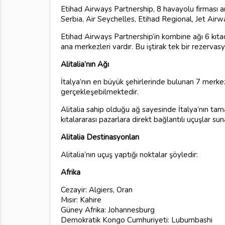
Etihad Airways Partnership, 8 havayolu firması aras
Serbia, Air Seychelles, Etihad Regional, Jet Airwa
Etihad Airways Partnership’in kombine ağı 6 kı
ana merkezleri vardır. Bu iştirak tek bir rezerva
Alitalia’nın Ağı
İtalya’nın en büyük şehirlerinde bulunan 7 merkez 
gerçekleşebilmektedir.
Alitalia sahip olduğu ağ sayesinde İtalya’nın t
kıtalararası pazarlara direkt bağlantılı uçuşlar su
Alitalia Destinasyonları
Alitalia’nın uçuş yaptığı noktalar şöyledir:
Afrika
Cezayir: Algiers, Oran
Mısır: Kahire
Güney Afrika: Johannesburg
Demokratik Kongo Cumhuriyeti: Lubumbashi