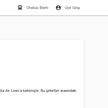
directions_bus
account_circle
Otobüs Bileti
Üye Girişi
 Air Lines’a katılmıştır. Bu şirketler arasındaki