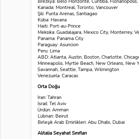
Brezilya: Belo Horizonte, Curitiba, Florianopolis
Kanada: Montreal, Toronto, Vancouver
Şili: Punta Arenas, Santiagao
Küba: Havana
Haiti: Port-au-Prince
Meksika: Guadalajara, Mexico City, Monterrey, V
Panama: Panama City
Paraguay: Asuncion
Peru: Lima
ABD: Atlanta, Austin, Boston, Charlotte, Chicago
Minneapolis, Myrtle Beach, New Orleans, New Yor
Savannah, Seattle, Tampa, Wilmington
Venezuela: Caracas
Orta Doğu
İran: Tahran
İsrail: Tel Aviv
Ürdün: Amman
Lübnan: Beirut
Birleşik Arab Emirlikleri: Abu Dhabi, Dubai
Alitalia Seyahat Sınıfları