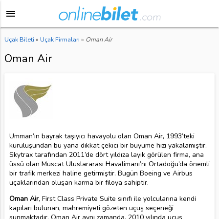
menu
Uçak Bileti
»
Uçak Firmaları
»
Oman Air
Oman Air
Umman’ın bayrak taşıyıcı havayolu olan Oman Air, 1993’teki
kuruluşundan bu yana dikkat çekici bir büyüme hızı yakalamıştır.
Skytrax tarafından 2011’de dört yıldıza layık görülen firma, ana
üssü olan Muscat Uluslararası Havalimanı’nı Ortadoğu’da önemli
bir trafik merkezi haline getirmiştir. Bugün Boeing ve Airbus
uçaklarından oluşan karma bir filoya sahiptir.
Oman Air
, First Class Private Suite sınıfı ile yolcularına kendi
kapıları bulunan, mahremiyeti gözeten uçuş seçeneği
sunmaktadır. Oman Air aynı zamanda, 2010 yılında uçuş