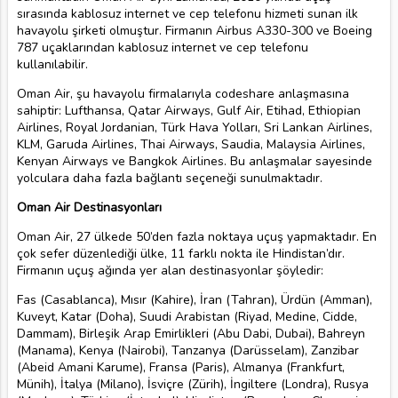
sırasında kablosuz internet ve cep telefonu hizmeti sunan ilk
havayolu şirketi olmuştur. Firmanın Airbus A330-300 ve Boeing
787 uçaklarından kablosuz internet ve cep telefonu
kullanılabilir.
Oman Air, şu havayolu firmalarıyla codeshare anlaşmasına
sahiptir: Lufthansa, Qatar Airways, Gulf Air, Etihad, Ethiopian
Airlines, Royal Jordanian, Türk Hava Yolları, Sri Lankan Airlines,
KLM, Garuda Airlines, Thai Airways, Saudia, Malaysia Airlines,
Kenyan Airways ve Bangkok Airlines. Bu anlaşmalar sayesinde
yolculara daha fazla bağlantı seçeneği sunulmaktadır.
Oman Air Destinasyonları
Oman Air, 27 ülkede 50’den fazla noktaya uçuş yapmaktadır. En
çok sefer düzenlediği ülke, 11 farklı nokta ile Hindistan’dır.
Firmanın uçuş ağında yer alan destinasyonlar şöyledir:
Fas (Casablanca), Mısır (Kahire), İran (Tahran), Ürdün (Amman),
Kuveyt, Katar (Doha), Suudi Arabistan (Riyad, Medine, Cidde,
Dammam), Birleşik Arap Emirlikleri (Abu Dabi, Dubai), Bahreyn
(Manama), Kenya (Nairobi), Tanzanya (Darüsselam), Zanzibar
(Abeid Amani Karume), Fransa (Paris), Almanya (Frankfurt,
Münih), İtalya (Milano), İsviçre (Zürih), İngiltere (Londra), Rusya