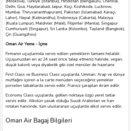
(Moskova), Türkiye (İstanbul), Hindistan (Bengaluru, Chennai,
Delhi, Goa, Haydarabad, Jaipur, Koçi, Kozhikode, Lucknow,
Mumbai, Thiruvananthapuram), Pakistan (İslamabad, Karaçi,
Lahor), Nepal (Katmandhu), Endonezya (Cakarta), Malezya
(Kuala Lumpur), Maldivler (Malé), Filipinler (Manila), Singapur
Cumhuriyeti (Singapur), Sri Lanka (Kolombo), Tayland (Bangkok),
Çin (Guangzhou)
Oman Air Yeme - İçme
Firmanın uçuşlarında servis edilen yemeklerin tamamı helaldir.
Uçuşunuzdan en az 24 saat önce talep etmeniz halinde, vegan,
düşük kalorili veya diyabetik gibi özel menüler de hazırlanır.
First Class ve Business Class uçuşlarda, Umman, Arap ve dünya
mutfağını içeren a la carte menüden seçeceğiniz yemekler
porselen tabaklarda servis edilir. Fransız şarapları ikram edilir.
Economy Class uçuşlarda, gidilen noktaya özgü yerel tatlar
servis edilir. Alkolün yasak olduğu Suudi Arabistan ve İran
rotaları haricinde, tüm uluslararası uçuşlarda alkol servis edilir.
Oman Air Bagaj Bilgileri