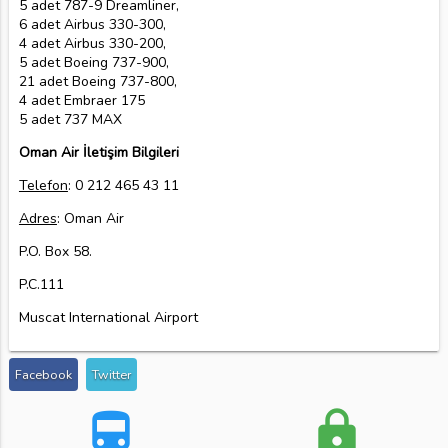
5 adet 787-9 Dreamliner,
6 adet Airbus 330-300,
4 adet Airbus 330-200,
5 adet Boeing 737-900,
21 adet Boeing 737-800,
4 adet Embraer 175
5 adet 737 MAX
Oman Air İletişim Bilgileri
Telefon
: 0 212 465 43 11
Adres
: Oman Air
P.O. Box 58.
P.C.111
Muscat International Airport
Facebook
Twitter
directions_bus
lock