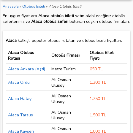
Anasayfa
»
Otobüs Bileti
»
Alaca Otobüs Bileti
En uygun fiyatlara
Alaca otobüs bileti
satın alabileceğiniz otobüs
seferlerimiz ve
Alaca otobüs seferi
bulunan seçkin otobüs firmaları.
Alaca
kalkışlı popüler otobüs rotaları ve otobüs bileti fiyatları.
Alaca Otobüs
Otobüs Bileti
Otobüs Firması
Rotası
Fiyatı
Alaca Ankara (Aşti)
Metro Turizm
650 TL
Ali Osman
Alaca Ordu
1.300 TL
Ulusoy
Ali Osman
Alaca Hatay
1.750 TL
Ulusoy
Ali Osman
Alaca Tarsus
1.500 TL
Ulusoy
Ali Osman
Alaca Kayseri
1.000 TL