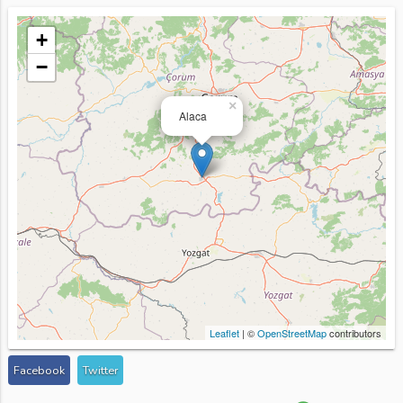
+
−
×
Alaca
Leaflet
| ©
OpenStreetMap
contributors
Facebook
Twitter