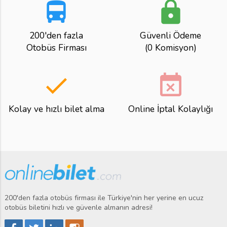
directions_bus
lock
200'den fazla
Güvenli Ödeme
Otobüs Firması
(0 Komisyon)
done
event_busy
Kolay ve hızlı bilet alma
Online İptal Kolaylığı
200'den fazla otobüs firması ile Türkiye'nin her yerine en ucuz
otobüs biletini hızlı ve güvenle almanın adresi!