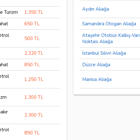
Aydın Aliağa
e Turizm
1.350 TL
ahat
650 TL
Samandıra Otogarı Aliağa
etrol
Ataşehir Otobüs Kalkış-Varı
500 TL
Noktası Aliağa
2.320 TL
İstanbul Silivri Aliağa
ahat
850 TL
Düzce Aliağa
etrol
1.250 TL
Manisa Aliağa
izm
1.300 TL
akır
2.300 TL
etrol
890 TL