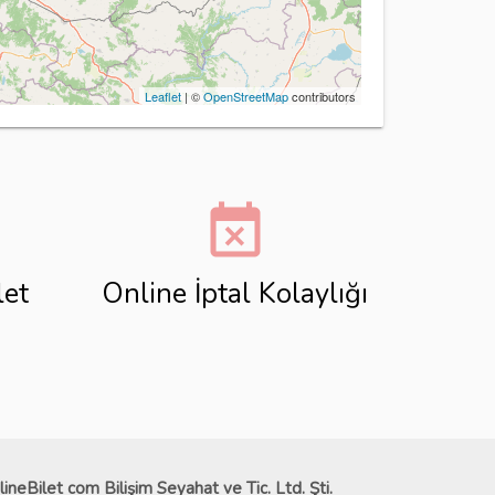
Leaflet
| ©
OpenStreetMap
contributors
event_busy
let
Online İptal Kolaylığı
lineBilet com Bilişim Seyahat ve Tic. Ltd. Şti.