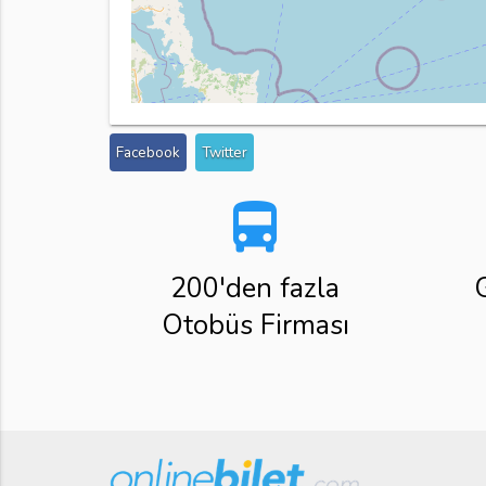
Facebook
Twitter
directions_bus
200'den fazla
Otobüs Firması