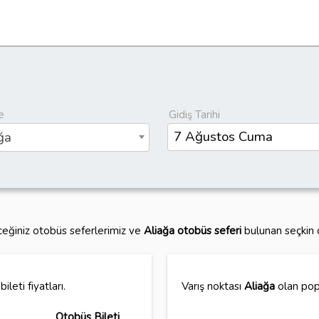
e
Gidiş Tarihi
ğa
ceğiniz otobüs seferlerimiz ve
Aliağa otobüs seferi
bulunan seçkin o
leti fiyatları.
Varış noktası
Aliağa
olan popü
Otobüs Bileti