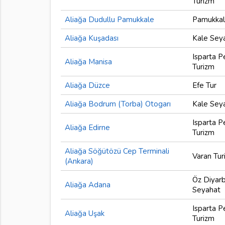
Turizm
Aliağa Dudullu Pamukkale
Pamukkal
Aliağa Kuşadası
Kale Sey
Isparta P
Aliağa Manisa
Turizm
Aliağa Düzce
Efe Tur
Aliağa Bodrum (Torba) Otogarı
Kale Sey
Isparta P
Aliağa Edirne
Turizm
Aliağa Söğütözü Cep Terminali
Varan Tur
(Ankara)
Öz Diyarb
Aliağa Adana
Seyahat
Isparta P
Aliağa Uşak
Turizm