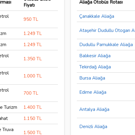
irması
Aliağa Otobüs Rotası
Fiyatı
etrol
Çanakkale Aliağa
950 TL
Ataşehir Dudullu Otogarı A
izm
1.249 TL
izm
1.249 TL
Dudullu Pamukkale Aliağa
etrol
Balıkesir Aliağa
1.350 TL
Tekirdağ Aliağa
etrol
1.000 TL
Bursa Aliağa
etrol
Edirne Aliağa
700 TL
e Turizm
1.400 TL
Antalya Aliağa
ahat
1.150 TL
Denizli Aliağa
e Truva
1.500 TL