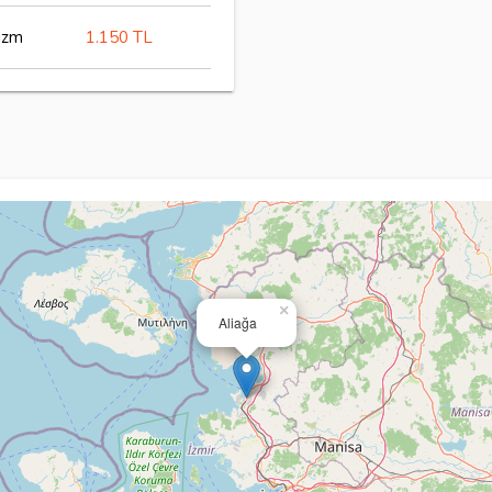
izm
1.150 TL
×
Aliağa