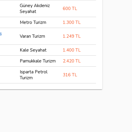
Güney Akdeniz
600 TL
Seyahat
Metro Turizm
1.300 TL
ş
Varan Turizm
1.249 TL
Kale Seyahat
1.400 TL
Pamukkale Turizm
2.420 TL
Isparta Petrol
316 TL
Turizm