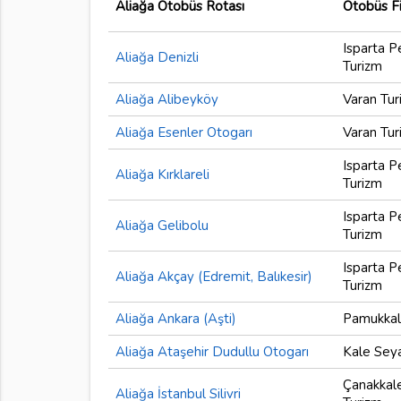
Aliağa Otobüs Rotası
Otobüs F
Isparta P
Aliağa Denizli
Turizm
Aliağa Alibeyköy
Varan Tur
Aliağa Esenler Otogarı
Varan Tur
Isparta P
Aliağa Kırklareli
Turizm
Isparta P
Aliağa Gelibolu
Turizm
Isparta P
Aliağa Akçay (Edremit, Balıkesir)
Turizm
Aliağa Ankara (Aşti)
Pamukkal
Aliağa Ataşehir Dudullu Otogarı
Kale Sey
Çanakkal
Aliağa İstanbul Silivri