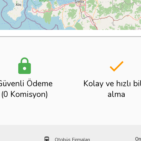
lock
done
Güvenli Ödeme
Kolay ve hızlı bi
(0 Komisyon)
alma
directions_bus
On
Otobüs Firmaları