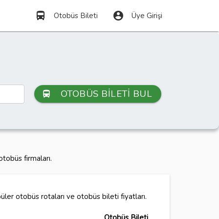
directions_bus
account_circle
Otobüs Bileti
Üye Girişi
OTOBÜS BİLETİ BUL
directions_bus
tobüs firmaları.
ler otobüs rotaları ve otobüs bileti fiyatları.
Otobüs Bileti