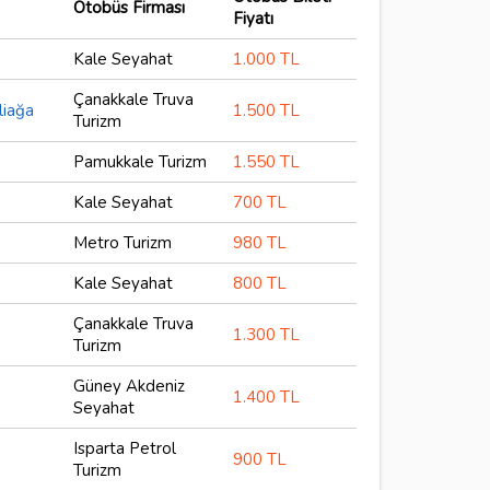
Otobüs Firması
Fiyatı
Kale Seyahat
1.000 TL
Çanakkale Truva
liağa
1.500 TL
Turizm
Pamukkale Turizm
1.550 TL
Kale Seyahat
700 TL
Metro Turizm
980 TL
Kale Seyahat
800 TL
Çanakkale Truva
1.300 TL
Turizm
Güney Akdeniz
1.400 TL
Seyahat
Isparta Petrol
900 TL
Turizm