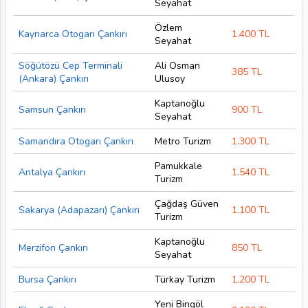
Seyahat
Özlem
Kaynarca Otogarı Çankırı
1.400 TL
Seyahat
Söğütözü Cep Terminali
Ali Osman
385 TL
(Ankara) Çankırı
Ulusoy
Kaptanoğlu
Samsun Çankırı
900 TL
Seyahat
Samandıra Otogarı Çankırı
Metro Turizm
1.300 TL
Pamukkale
Antalya Çankırı
1.540 TL
Turizm
Çağdaş Güven
Sakarya (Adapazarı) Çankırı
1.100 TL
Turizm
Kaptanoğlu
Merzifon Çankırı
850 TL
Seyahat
Bursa Çankırı
Türkay Turizm
1.200 TL
Yeni Bingöl