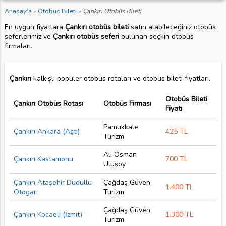
Anasayfa
»
Otobüs Bileti
»
Çankırı Otobüs Bileti
En uygun fiyatlara
Çankırı otobüs bileti
satın alabileceğiniz otobüs
seferlerimiz ve
Çankırı otobüs seferi
bulunan seçkin otobüs
firmaları.
Çankırı
kalkışlı popüler otobüs rotaları ve otobüs bileti fiyatları.
Otobüs Bileti
Çankırı Otobüs Rotası
Otobüs Firması
Fiyatı
Pamukkale
Çankırı Ankara (Aşti)
425 TL
Turizm
Ali Osman
Çankırı Kastamonu
700 TL
Ulusoy
Çankırı Ataşehir Dudullu
Çağdaş Güven
1.400 TL
Otogarı
Turizm
Çağdaş Güven
Çankırı Kocaeli (İzmit)
1.300 TL
Turizm