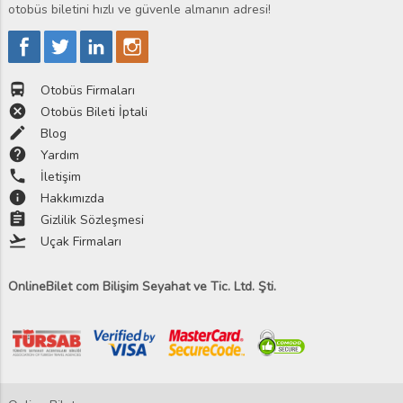
otobüs biletini hızlı ve güvenle almanın adresi!
directions_bus
Otobüs Firmaları
cancel
Otobüs Bileti İptali
edit
Blog
help
Yardım
phone
İletişim
info
Hakkımızda
assignment
Gizlilik Sözleşmesi
flight_takeoff
Uçak Firmaları
OnlineBilet com Bilişim Seyahat ve Tic. Ltd. Şti.