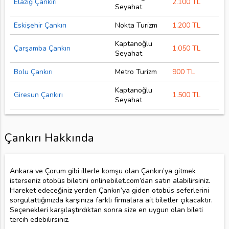
Elazığ Çankırı
2.100 TL
Seyahat
Eskişehir Çankırı
Nokta Turizm
1.200 TL
Kaptanoğlu
Çarşamba Çankırı
1.050 TL
Seyahat
Bolu Çankırı
Metro Turizm
900 TL
Kaptanoğlu
Giresun Çankırı
1.500 TL
Seyahat
Çankırı Hakkında
Ankara ve Çorum gibi illerle komşu olan Çankırı’ya gitmek
isterseniz otobüs biletini onlinebilet.com’dan satın alabilirsiniz.
Hareket edeceğiniz yerden Çankırı’ya giden otobüs seferlerini
sorgulattığınızda karşınıza farklı firmalara ait biletler çıkacaktır.
Seçenekleri karşılaştırdıktan sonra size en uygun olan bileti
tercih edebilirsiniz.