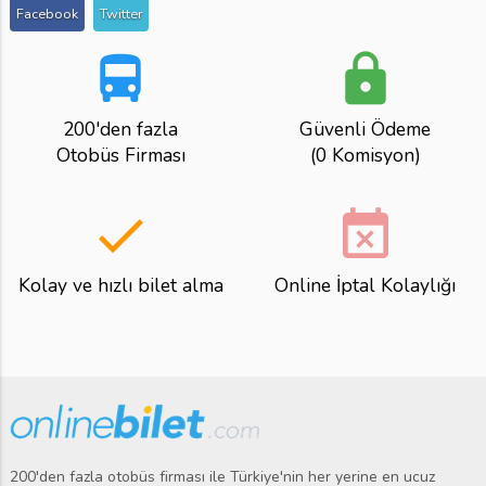
Facebook
Twitter
directions_bus
lock
200'den fazla
Güvenli Ödeme
Otobüs Firması
(0 Komisyon)
done
event_busy
Kolay ve hızlı bilet alma
Online İptal Kolaylığı
200'den fazla otobüs firması ile Türkiye'nin her yerine en ucuz