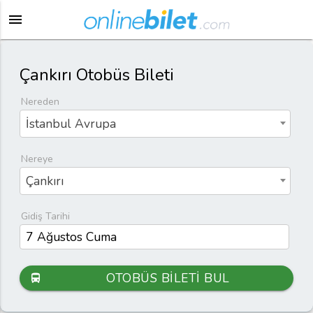
menu
Çankırı Otobüs Bileti
Nereden
İstanbul Avrupa
Nereye
Çankırı
Gidiş Tarihi
OTOBÜS BİLETİ BUL
directions_bus