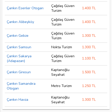
Çağdaş Güven
Çankırı Esenler Otogarı
1.400 TL
Turizm
Çağdaş Güven
Çankırı Alibeyköy
1.400 TL
Turizm
Çağdaş Güven
Çankırı Gebze
1.300 TL
Turizm
Çankırı Samsun
Nokta Turizm
1.300 TL
Çankırı Sakarya
Çağdaş Güven
1.100 TL
(Adapazarı)
Turizm
Kaptanoğlu
Çankırı Giresun
1.500 TL
Seyahat
Çankırı Samandıra
Metro Turizm
1.250 TL
Otogarı
Kaptanoğlu
Çankırı Havza
1.300 TL
Seyahat