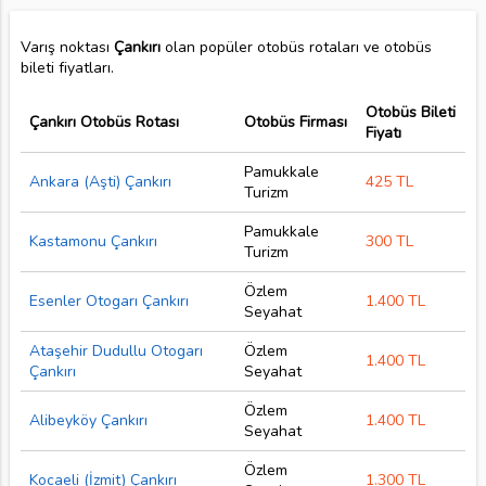
Varış noktası
Çankırı
olan popüler otobüs rotaları ve otobüs
bileti fiyatları.
Otobüs Bileti
Çankırı Otobüs Rotası
Otobüs Firması
Fiyatı
Pamukkale
Ankara (Aşti) Çankırı
425 TL
Turizm
Pamukkale
Kastamonu Çankırı
300 TL
Turizm
Özlem
Esenler Otogarı Çankırı
1.400 TL
Seyahat
Ataşehir Dudullu Otogarı
Özlem
1.400 TL
Çankırı
Seyahat
Özlem
Alibeyköy Çankırı
1.400 TL
Seyahat
Özlem
Kocaeli (İzmit) Çankırı
1.300 TL