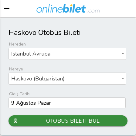
menu
Haskovo Otobüs Bileti
Nereden
İstanbul Avrupa
Nereye
Haskovo (Bulgaristan)
Gidiş Tarihi
OTOBÜS BİLETİ BUL
directions_bus