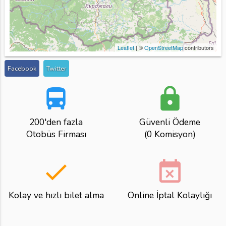
Leaflet
| ©
OpenStreetMap
contributors
Facebook
Twitter
directions_bus
lock
200'den fazla
Güvenli Ödeme
Otobüs Firması
(0 Komisyon)
done
event_busy
Kolay ve hızlı bilet alma
Online İptal Kolaylığı