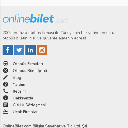
200'den fazla otobüs firması ile Türkiye'nin her yerine en ucuz
otobüs biletini hızlı ve güvenle almanın adresi!
directions_bus
Otobüs Firmaları
cancel
Otobüs Bileti İptali
edit
Blog
help
Yardım
phone
İletişim
info
Hakkımızda
assignment
Gizlilik Sözleşmesi
flight_takeoff
Uçak Firmaları
OnlineBilet com Bilişim Seyahat ve Tic. Ltd. Şti.