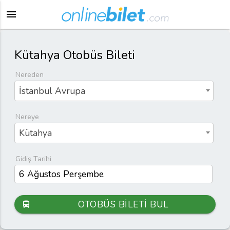
menu
Kütahya Otobüs Bileti
Nereden
İstanbul Avrupa
Nereye
Kütahya
Gidiş Tarihi
OTOBÜS BİLETİ BUL
directions_bus