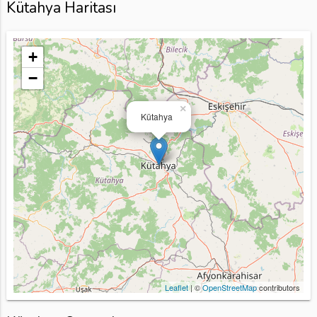
Kütahya Haritası
+
−
×
Kütahya
Leaflet
| ©
OpenStreetMap
contributors