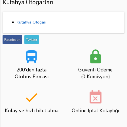
Kütahya Otogarları
Kütahya Otogarı
Facebook
Twitter
directions_bus
lock
200'den fazla
Güvenli Ödeme
Otobüs Firması
(0 Komisyon)
done
event_busy
Kolay ve hızlı bilet alma
Online İptal Kolaylığı