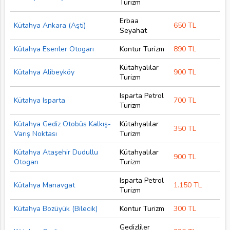
Turizm
Erbaa
Kütahya Ankara (Aşti)
650 TL
Seyahat
Kütahya Esenler Otogarı
Kontur Turizm
890 TL
Kütahyalılar
Kütahya Alibeyköy
900 TL
Turizm
Isparta Petrol
Kütahya Isparta
700 TL
Turizm
Kütahya Gediz Otobüs Kalkış-
Kütahyalılar
350 TL
Varış Noktası
Turizm
Kütahya Ataşehir Dudullu
Kütahyalılar
900 TL
Otogarı
Turizm
Isparta Petrol
Kütahya Manavgat
1.150 TL
Turizm
Kütahya Bozüyük (Bilecik)
Kontur Turizm
300 TL
Gedizliler