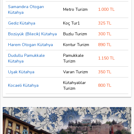
Samandıra Otogarı
Metro Turizm
1.000 TL
Kütahya
Gediz Kütahya
Koç Tur1
325 TL
Bozüyük (Bilecik) Kütahya
Buzlu Turizm
300 TL
Harem Otogarı Kütahya
Kontur Turizm
890 TL
Dudullu Pamukkale
Pamukkale
1.150 TL
Kütahya
Turizm
Uşak Kütahya
Varan Turizm
350 TL
Kütahyalılar
Kocaeli Kütahya
800 TL
Turizm