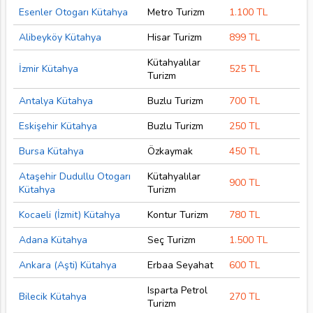
Esenler Otogarı Kütahya
Metro Turizm
1.100 TL
Alibeyköy Kütahya
Hisar Turizm
899 TL
Kütahyalılar
İzmir Kütahya
525 TL
Turizm
Antalya Kütahya
Buzlu Turizm
700 TL
Eskişehir Kütahya
Buzlu Turizm
250 TL
Bursa Kütahya
Özkaymak
450 TL
Ataşehir Dudullu Otogarı
Kütahyalılar
900 TL
Kütahya
Turizm
Kocaeli (İzmit) Kütahya
Kontur Turizm
780 TL
Adana Kütahya
Seç Turizm
1.500 TL
Ankara (Aşti) Kütahya
Erbaa Seyahat
600 TL
Isparta Petrol
Bilecik Kütahya
270 TL
Turizm