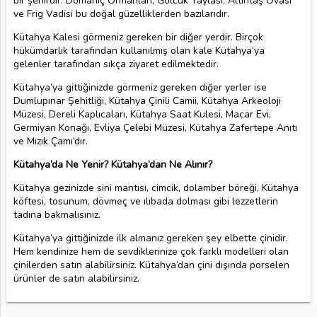
bir şehirdir. Domaniç Ormanları, Gölcük Yaylası, Altıntaş Ovası
ve Frig Vadisi bu doğal güzelliklerden bazılarıdır.
Kütahya Kalesi görmeniz gereken bir diğer yerdir. Birçok
hükümdarlık tarafından kullanılmış olan kale Kütahya’ya
gelenler tarafından sıkça ziyaret edilmektedir.
Kütahya’ya gittiğinizde görmeniz gereken diğer yerler ise
Dumlupınar Şehitliği, Kütahya Çinili Camii, Kütahya Arkeoloji
Müzesi, Dereli Kaplıcaları, Kütahya Saat Kulesi, Macar Evi,
Germiyan Konağı, Evliya Çelebi Müzesi, Kütahya Zafertepe Anıtı
ve Mızık Çamı’dır.
Kütahya’da Ne Yenir? Kütahya’dan Ne Alınır?
Kütahya gezinizde sini mantısı, cimcik, dolamber böreği, Kütahya
köftesi, tosunum, dövmeç ve ılıbada dolması gibi lezzetlerin
tadına bakmalısınız.
Kütahya’ya gittiğinizde ilk almanız gereken şey elbette çinidir.
Hem kendinize hem de sevdiklerinize çok farklı modelleri olan
çinilerden satın alabilirsiniz. Kütahya’dan çini dışında porselen
ürünler de satın alabilirsiniz.