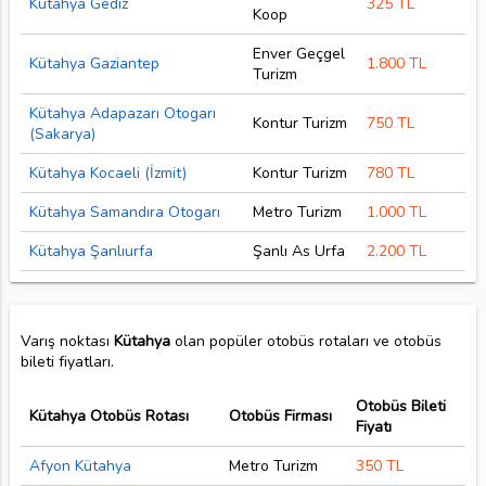
Kütahya Gediz
325 TL
Koop
Enver Geçgel
Kütahya Gaziantep
1.800 TL
Turizm
Kütahya Adapazarı Otogarı
Kontur Turizm
750 TL
(Sakarya)
Kütahya Kocaeli (İzmit)
Kontur Turizm
780 TL
Kütahya Samandıra Otogarı
Metro Turizm
1.000 TL
Kütahya Şanlıurfa
Şanlı As Urfa
2.200 TL
Varış noktası
Kütahya
olan popüler otobüs rotaları ve otobüs
bileti fiyatları.
Otobüs Bileti
Kütahya Otobüs Rotası
Otobüs Firması
Fiyatı
Afyon Kütahya
Metro Turizm
350 TL