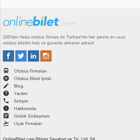
200'den fazla otobüs firması ile Türkiye'nin her yerine en ucuz
otobüs biletini hızlı ve güvenle almanın adresi!
directions_bus
Otobüs Firmaları
cancel
Otobüs Bileti İptali
edit
Blog
help
Yardım
phone
İletişim
info
Hakkımızda
assignment
Gizlilik Sözleşmesi
flight_takeoff
Uçak Firmaları
OnlineBilet com Bilişim Seyahat ve Tic. Ltd. Şti.