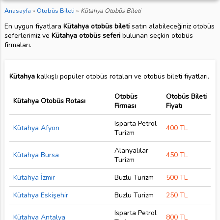
Anasayfa
»
Otobüs Bileti
»
Kütahya Otobüs Bileti
En uygun fiyatlara
Kütahya otobüs bileti
satın alabileceğiniz otobüs
seferlerimiz ve
Kütahya otobüs seferi
bulunan seçkin otobüs
firmaları.
Kütahya
kalkışlı popüler otobüs rotaları ve otobüs bileti fiyatları.
Otobüs
Otobüs Bileti
Kütahya Otobüs Rotası
Firması
Fiyatı
Isparta Petrol
Kütahya Afyon
400 TL
Turizm
Alanyalılar
Kütahya Bursa
450 TL
Turizm
Kütahya İzmir
Buzlu Turizm
500 TL
Kütahya Eskişehir
Buzlu Turizm
250 TL
Isparta Petrol
Kütahya Antalya
800 TL