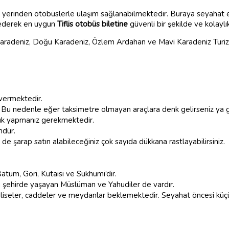
rçok yerinden otobüslerle ulaşım sağlanabilmektedir. Buraya seyahat
h ederek en uygun
Tiflis otobüs biletine
güvenli bir şekilde ve kolaylı
Karadeniz, Doğu Karadeniz, Özlem Ardahan ve Mavi Karadeniz Turiz
vermektedir.
Bu nedenle eğer taksimetre olmayan araçlara denk gelirseniz ya gi
lık yapmanız gerekmektedir.
ndür.
e de şarap satın alabileceğiniz çok sayıda dükkana rastlayabilirsiniz.
 Batum, Gori, Kutaisi ve Sukhumi’dir.
 bu şehirde yaşayan Müslüman ve Yahudiler de vardır.
lar, kiliseler, caddeler ve meydanlar beklemektedir. Seyahat öncesi kü