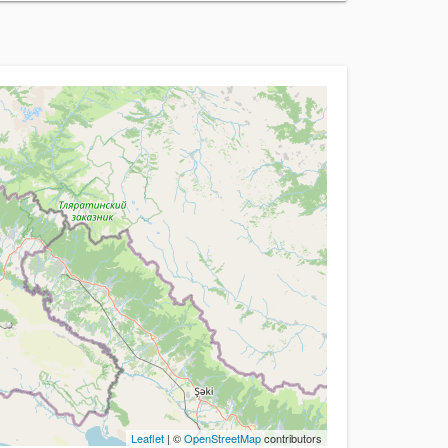
Leaflet
| ©
OpenStreetMap
contributors