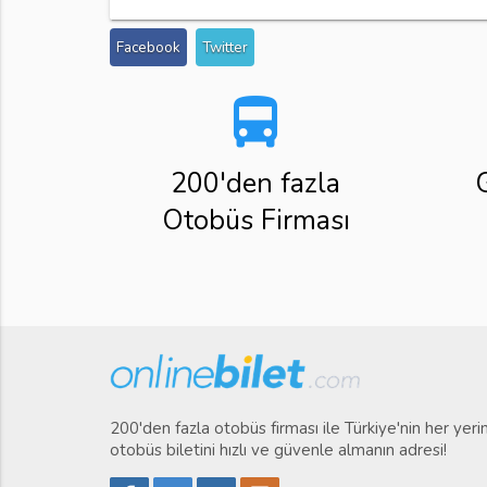
Facebook
Twitter
directions_bus
200'den fazla
Otobüs Firması
200'den fazla otobüs firması ile Türkiye'nin her yer
otobüs biletini hızlı ve güvenle almanın adresi!