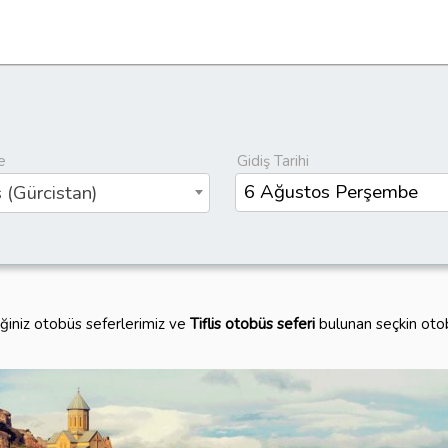
e
Gidiş Tarihi
s (Gürcistan)
eğiniz otobüs seferlerimiz ve
Tiflis otobüs seferi
bulunan seçkin otob