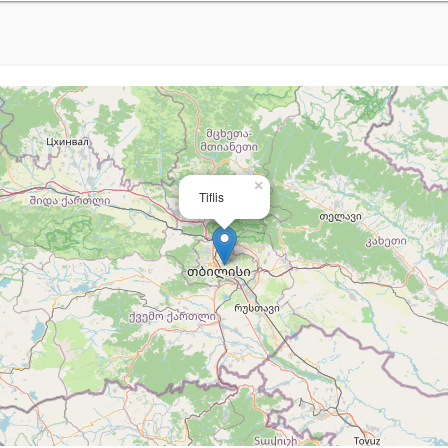
×
Tiflis