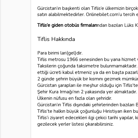
Gürcistan’ın başkenti olan Tiflis’e ülkemizin bi
satın alabilmektedirler. Onlinebilet.com’u terci
Tiflis’e giden otobüs firmaları
ndan bazıları Lüks 
Tiflis Hakkında
Para birimi lari(gel)dir.
Tiflis metrosu 1966 senesinden bu yana hizmet 
Taksilerin çoğunda taksimetre bulunmamaktadır. 
ettiği ücreti kabul etmeniz ya da en başta pazar
2 günde şehrin büyük bir kısmını gezmek mümkü
Gürcistan şarapları ile meşhur olduğu için Tiflis’t
Şehir Kura Irmağı’nın 2 yakasında yer almaktadır.
Ülkenin nüfusu en fazla olan şehridir.
Gürcistan’ın Tiflis dışındaki şehirlerinden bazıları
Tiflis’te halkın büyük çoğunluğu Hıristiyan iken
Tiflis’i ziyaret edecekleri ilgi çekici tarihi yapı
gezilecek yerler listesi çıkarabilirsiniz.