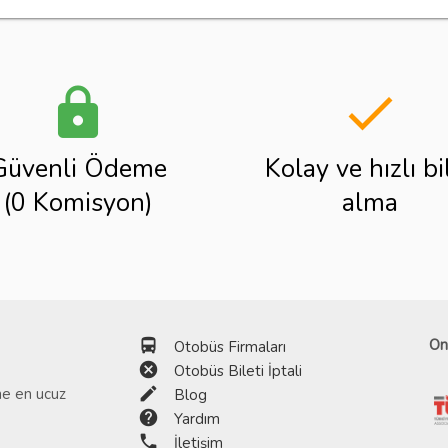
lock
done
Güvenli Ödeme
Kolay ve hızlı bi
(0 Komisyon)
alma
directions_bus
On
Otobüs Firmaları
cancel
Otobüs Bileti İptali
edit
ine en ucuz
Blog
help
Yardım
phone
İletişim