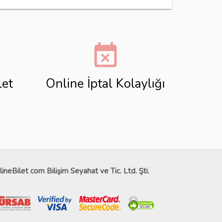
event_busy
let
Online İptal Kolaylığı
lineBilet com Bilişim Seyahat ve Tic. Ltd. Şti.