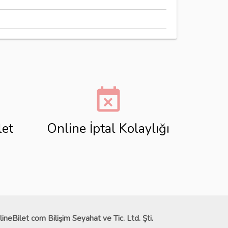
event_busy
let
Online İptal Kolaylığı
lineBilet com Bilişim Seyahat ve Tic. Ltd. Şti.