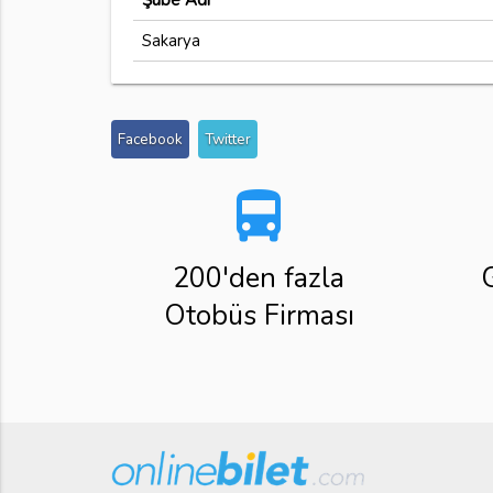
Şube Adı
Sakarya
Facebook
Twitter
directions_bus
200'den fazla
Otobüs Firması