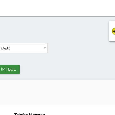
 (Aşti)
TİMİ BUL