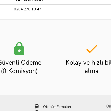
Telefon Numarası
0264 276 19 47
lock
done
Güvenli Ödeme
Kolay ve hızlı bi
(0 Komisyon)
alma
directions_bus
On
Otobüs Firmaları