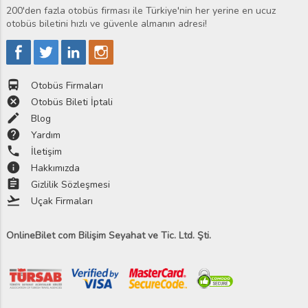
200'den fazla otobüs firması ile Türkiye'nin her yerine en ucuz
otobüs biletini hızlı ve güvenle almanın adresi!
directions_bus
Otobüs Firmaları
cancel
Otobüs Bileti İptali
edit
Blog
help
Yardım
phone
İletişim
info
Hakkımızda
assignment
Gizlilik Sözleşmesi
flight_takeoff
Uçak Firmaları
OnlineBilet com Bilişim Seyahat ve Tic. Ltd. Şti.