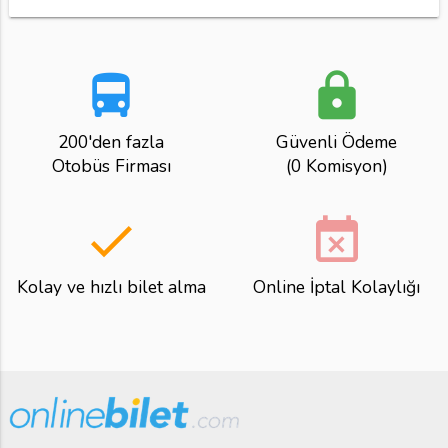
directions_bus
lock
200'den fazla
Güvenli Ödeme
Otobüs Firması
(0 Komisyon)
done
event_busy
Kolay ve hızlı bilet alma
Online İptal Kolaylığı