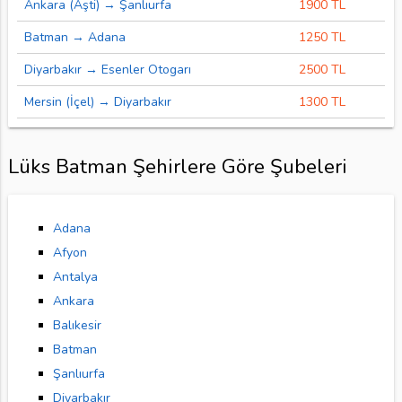
Ankara (Aşti) → Şanlıurfa
1900 TL
Batman → Adana
1250 TL
Diyarbakır → Esenler Otogarı
2500 TL
Mersin (İçel) → Diyarbakır
1300 TL
Lüks Batman Şehirlere Göre Şubeleri
Adana
Afyon
Antalya
Ankara
Balıkesir
Batman
Şanlıurfa
Diyarbakır