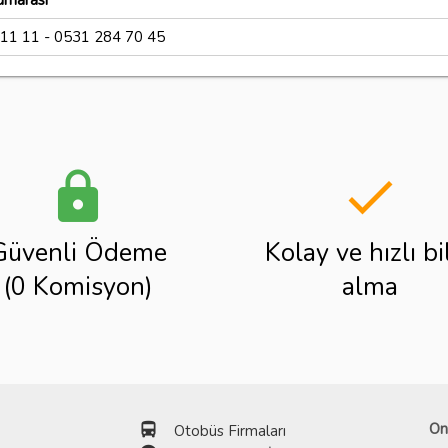
umarası
11 11 - 0531 284 70 45
lock
done
Güvenli Ödeme
Kolay ve hızlı bi
(0 Komisyon)
alma
directions_bus
On
Otobüs Firmaları