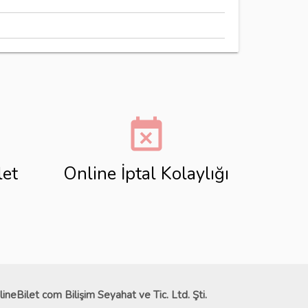
event_busy
let
Online İptal Kolaylığı
lineBilet com Bilişim Seyahat ve Tic. Ltd. Şti.