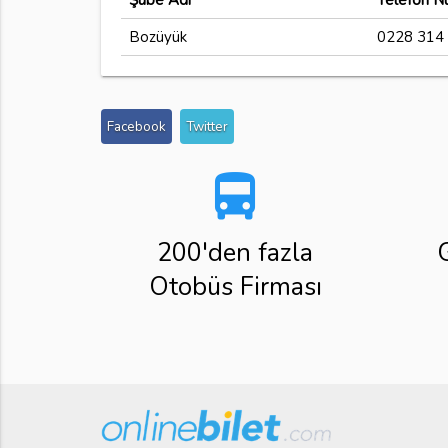
Şube Adı
Telefon N
Bozüyük
0228 314 
Facebook
Twitter
directions_bus
200'den fazla
Otobüs Firması