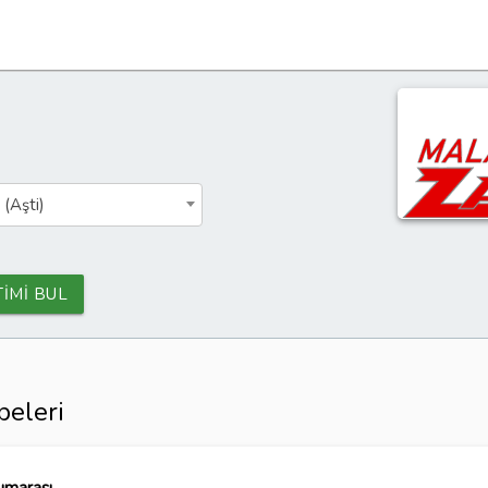
 (Aşti)
TİMİ BUL
beleri