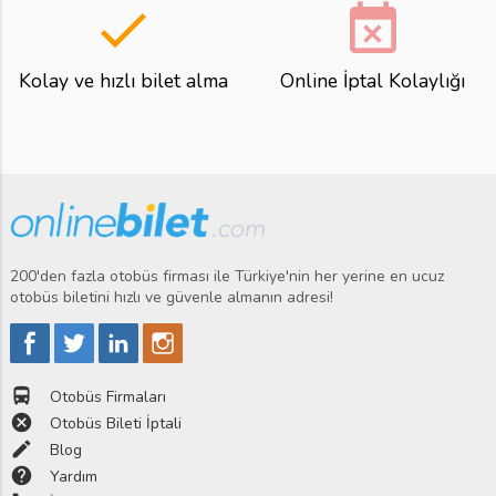
done
event_busy
Kolay ve hızlı bilet alma
Online İptal Kolaylığı
200'den fazla otobüs firması ile Türkiye'nin her yerine en ucuz
otobüs biletini hızlı ve güvenle almanın adresi!
directions_bus
Otobüs Firmaları
cancel
Otobüs Bileti İptali
edit
Blog
help
Yardım