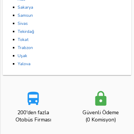
Sakarya
Samsun
Sivas
Tekirdağ
Tokat
Trabzon
Uşak
Yalova
directions_bus
lock
200'den fazla
Güvenli Ödeme
Otobüs Firması
(0 Komisyon)