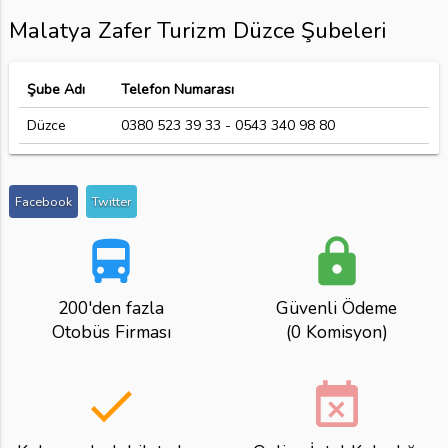
Malatya Zafer Turizm Düzce Şubeleri
Şube Adı
Telefon Numarası
Düzce
0380 523 39 33 - 0543 340 98 80
Facebook
Twitter
directions_bus
lock
200'den fazla
Güvenli Ödeme
Otobüs Firması
(0 Komisyon)
done
event_busy