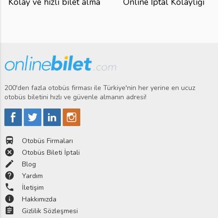
Kolay ve hızlı bilet alma
Online İptal Kolaylığı
200'den fazla otobüs firması ile Türkiye'nin her yerine en ucuz
otobüs biletini hızlı ve güvenle almanın adresi!
directions_bus
Otobüs Firmaları
cancel
Otobüs Bileti İptali
edit
Blog
help
Yardım
phone
İletişim
info
Hakkımızda
assignment
Gizlilik Sözleşmesi