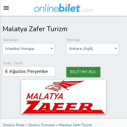
menu
Malatya Zafer Turizm
Nereden
Nereye
İstanbul Avrupa
Ankara (Aşti)
Gidiş Tarihi
BİLETİMİ BUL
Otobüs Bileti
»
Otobüs Firmaları
»
Malatya Zafer Turizm